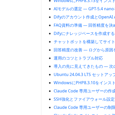
WindowsにPHP8.3.13をイ
AIモデルの選定 — GPT-5.4 n
Difyのアカウント作成とOpenAI
FAQ資料の準備 — 回答精度を
Difyにナレッジベースを作成する
チャットボットを構築してサイ
回答精度の改善 — ログから原
運用のコツとトラブル対応
導入の先に見えてきたもの — 次
Ubuntu 24.04.3 LTS セットア
WindowsにPHP8.3.10をイ
Claude Code 専用ユーザーの
SSH強化とファイアウォール設定
Claude Code 専用ユーザーの