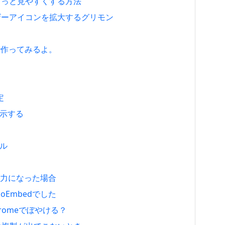
ジをもっと見やすくする方法
、ユーザーアイコンを拡大するグリモン
8で作ってみるよ。
定
表示する
ール
の入力になった場合
Embedでした
hromeでぼやける？