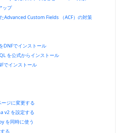
トアップ
たAdvanced Custom Fields （ACF）の対策
.4.51をDNFでインストール
で MySQL を公式からインストール
1をDNFでインストール
定ページに変更する
tcha v2 を設定する
rollspy を同時に使う
確認する