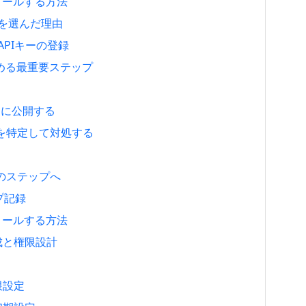
ンストールする方法
anoを選んだ理由
 APIキーの登録
決める最重要ステップ
トに公開する
因を特定して対処する
のステップへ
ップ記録
ンストールする方法
作成と権限設計
制限設定