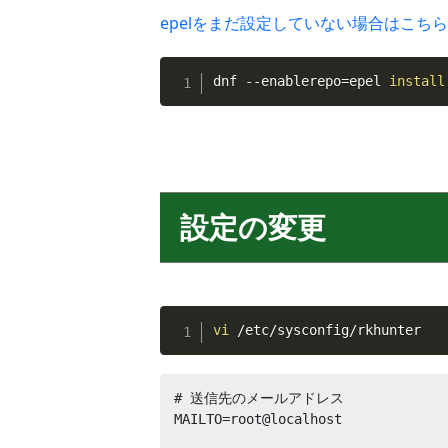
epelをまだ設定していない場合はこちら
dnf --enablerepo
=
epel 
install
設定の変更
vi
 /etc/sysconfig/rkhunter
# 送信先のメールアドレス

MAILTO=root@localhost
