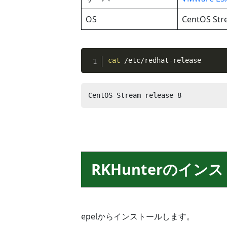
OS
CentOS Str
cat
 /etc/redhat-release
CentOS Stream release 8
RKHunterのイン
epelからインストールします。