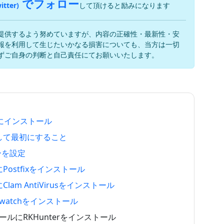
でフォロー
itter)
して頂けると励みになります
提供するよう努めていますが、内容の正確性・最新性・安
報を利用して生じたいかなる損害についても、当方は一切
ずご自身の判断と自己責任にてお願いいたします。
ESXiにインストール
トールして最初にすること
ザーを設定
バにPostfixをインストール
にClam AntiVirusをインストール
logwatchをインストール
 検出ツールにRKHunterをインストール