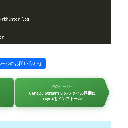
rkhunter.log

er
ページのお問い合わせ
次のページへ
CentOS Stream 8 のファイル同期に
rsyncをインストール