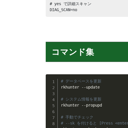
# yes で詳細スキャン

DIAG_SCAN=no
コマンド集
# データベースを更新
rkhunter --update

# システム情報を更新
rkhunter --propupd

# 手動でチェック
# --sk を付けると [Press <ent