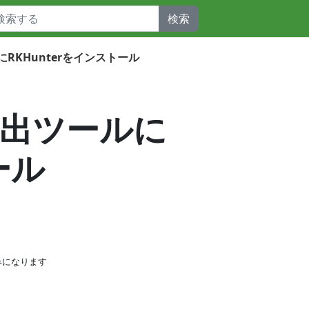
検索
ツールにRKHunterをインストール
it 検出ツールに
ール
みになります