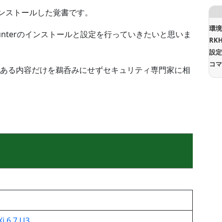
Xi にインストールした覚書です。
環
KHunterのインストールと設定を行っていきたいと思いま
RK
設
コ
ある内容だけを鵜呑みにせずセキュリティ専門家に相
i 6.7 U3