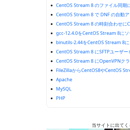
CentOS Stream 8 のファイル同
CentOS Stream 8 で DNF 
CentOS Stream 8 の時刻合わせ
gcc-12.4.0をCentOS Stream
binutils-2.44をCentOS Stre
CentOS Stream 8 にSFTPユーザ
CentOS Stream 8 にOpen
FileZillaからCentOS8やCentOS
Apache
MySQL
PHP
当サイトに出てく