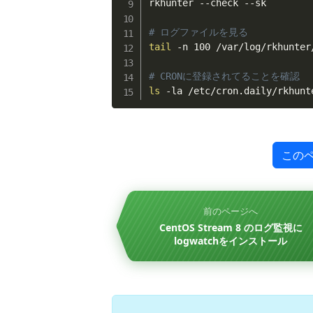
rkhunter --check --sk

# ログファイルを見る
tail
 -n 100 /var/log/rkhunter/
# CRONに登録されてることを確認
ls
 -la /etc/cron.daily/rkhunt
この
前のページへ
CentOS Stream 8 のログ監視に
logwatchをインストール