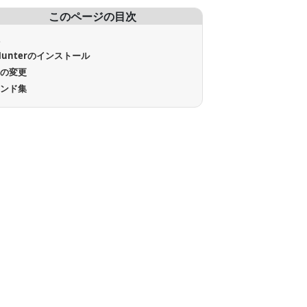
このページの目次
境
Hunterのインストール
定の変更
マンド集