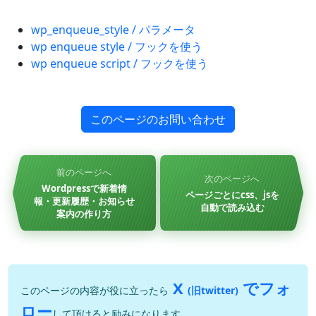
wp_enqueue_style / パラメータ
wp enqueue style / フックを使う
wp enqueue script / フックを使う
このページのお問い合わせ
前のページへ
次のページへ
Wordpressで新着情
ページごとにcss、jsを
報・更新履歴・お知らせ
自動で読み込む
案内の作り方
X
でフォ
このページの内容が役に立ったら
(旧twitter)
ロー
して頂けると励みになります