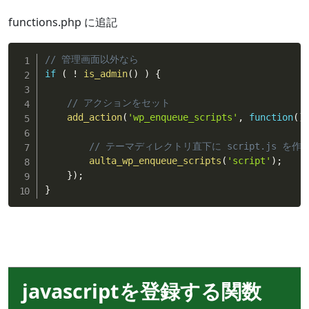
functions.php に追記
// 管理画面以外なら
if
(
!
is_admin
(
)
)
{
// アクションをセット
add_action
(
'wp_enqueue_scripts'
,
function
(
)
// テーマディレクトリ直下に script.js を
aulta_wp_enqueue_scripts
(
'script'
)
;
}
)
;
}
javascriptを登録する関数