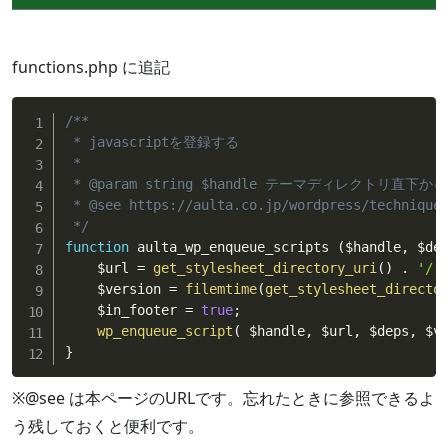
functions.php に追記
/**

 * javascriptを登録する

 *

 * @param string $handle テーマディレクトリ
 * @see https://aulta.co.jp/wordpress/techniques
 */
function
 aulta_wp_enqueue_scripts 
(
$handle
,
$de
$url
=
get_stylesheet_directory_uri
(
)
.
'/'
$version
=
filemtime
(
get_stylesheet_directo
$in_footer
=
true
;
wp_enqueue_script
(
$handle
,
$url
,
$deps
,
$v
}
※@see は本ページのURLです。忘れたときに参照できるよ
う残しておくと便利です。