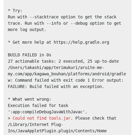
* Try:

Run with --stacktrace option to get the stack 
trace. Run with --info or --debug option to get 
more log output.

* Get more help at https://help.gradle.org

BUILD FAILED in 0s

27 actionable tasks: 2 executed, 25 up-to-date

/Users/takashi/app/terimukuri/aruite-me-
my.com/app/kagawa_bouhan/platforms/android/gradle
w: Command failed with exit code 1 Error output:

FAILURE: Build failed with an exception.

* What went wrong:

Execution failed for task 
':app:compileDebugJavaWithJavac'.

> 
Could not find tools.jar
. Please check that 
/Library/Internet Plug-
Ins/JavaAppletPlugin.plugin/Contents/Home 