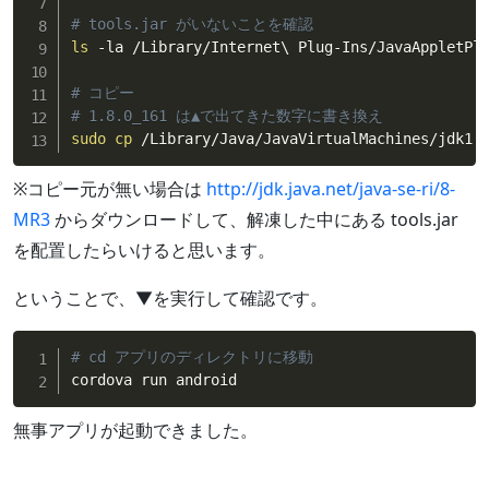
# tools.jar がいないことを確認
ls
 -la /Library/Internet\ Plug-Ins/JavaAppletPlu
# コピー
# 1.8.0_161 は▲で出てきた数字に書き換え
sudo
cp
 /Library/Java/JavaVirtualMachines/jdk1.
※コピー元が無い場合は
http://jdk.java.net/java-se-ri/8-
MR3
からダウンロードして、解凍した中にある tools.jar
を配置したらいけると思います。
ということで、▼を実行して確認です。
# cd アプリのディレクトリに移動
cordova run android
無事アプリが起動できました。