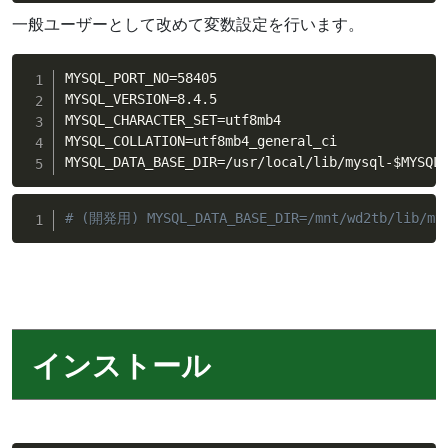
一般ユーザーとして改めて変数設定を行います。
MYSQL_PORT_NO
=
58405

MYSQL_VERSION
=
8.4.5

MYSQL_CHARACTER_SET
=
utf8mb4

MYSQL_COLLATION
=
utf8mb4_general_ci

MYSQL_DATA_BASE_DIR
=
/usr/local/lib/mysql-
$MYSQL
# (開発用) MYSQL_DATA_BASE_DIR=/mnt/wd2tb/lib/mys
インストール