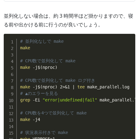
並列化しない場合は、約 3 時間半ほど掛かりますので、寝
る前や出かける前に行うのが良いでしょう。
# 並列化なしで make
make
# CPU数で並列化して make
make
 -j
$(
nproc
)
# CPU数で並列化して make ログ付き
make
 -j
$(
nproc
)
 2
>
&
1 
|
tee
# ▲のエラーを見る
grep
 -Ei 
"error|undefined|fail"
 make_parallel.l
# CPU数を4つで並列化して make
make
 -j4

# 状況表示付きで make