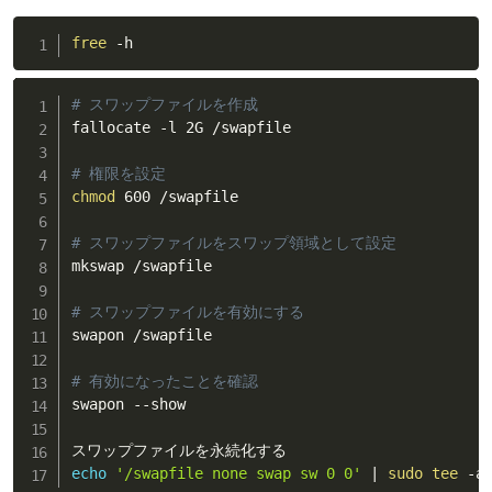
free
 -h
# スワップファイルを作成
fallocate -l 2G /swapfile

# 権限を設定
chmod
 600 /swapfile

# スワップファイルをスワップ領域として設定
mkswap /swapfile

# スワップファイルを有効にする
swapon /swapfile

# 有効になったことを確認
swapon --show

echo
'/swapfile none swap sw 0 0'
|
sudo
tee
 -a