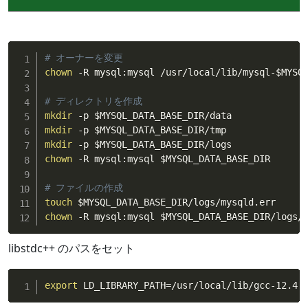
# オーナーを変更
chown
 -R mysql:mysql /usr/local/lib/mysql-
$MYSQ
# ディレクトリを作成
mkdir
 -p 
$MYSQL_DATA_BASE_DIR
mkdir
 -p 
$MYSQL_DATA_BASE_DIR
mkdir
 -p 
$MYSQL_DATA_BASE_DIR
chown
 -R mysql:mysql 
$MYSQL_DATA_BASE_DIR
# ファイルの作成
touch
$MYSQL_DATA_BASE_DIR
chown
 -R mysql:mysql 
$MYSQL_DATA_BASE_DIR
/logs/
libstdc++ のパスをセット
export
 LD_LIBRARY_PATH
=
/usr/local/lib/gcc-12.4.