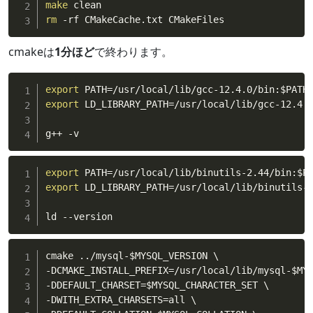
make
rm
 -rf CMakeCache.txt CMakeFiles
cmakeは
1分ほど
で終わります。
export
 PATH
=
/usr/local/lib/gcc-12.4.0/bin:
$PATH
export
 LD_LIBRARY_PATH
=
/usr/local/lib/gcc-12.4.
g++ -v
export
 PATH
=
/usr/local/lib/binutils-2.44/bin:
$P
export
 LD_LIBRARY_PATH
=
/usr/local/lib/binutils-
ld --version
cmake 
..
/mysql-
$MYSQL_VERSION
 \

-DCMAKE_INSTALL_PREFIX
=
/usr/local/lib/mysql-
$MY
-DDEFAULT_CHARSET
=
$MYSQL_CHARACTER_SET
 \

-DWITH_EXTRA_CHARSETS
=
all \
