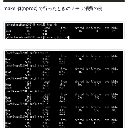
make -j$(nproc) で行ったときのメモリ消費の例