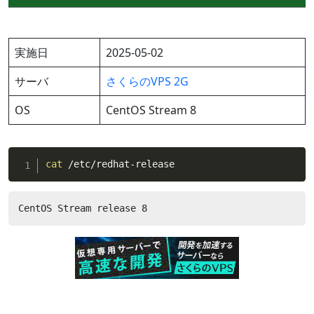
実施日
2025-05-02
サーバ
さくらのVPS 2G
OS
CentOS Stream 8
cat
 /etc/redhat-release
CentOS Stream release 8