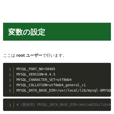
変数の設定
ここは
root ユーザー
で行います。
MYSQL_PORT_NO
=
58405

MYSQL_VERSION
=
8.4.5

MYSQL_CHARACTER_SET
=
utf8mb4

MYSQL_COLLATION
=
utf8mb4_general_ci

MYSQL_DATA_BASE_DIR
=
/usr/local/lib/mysql-
$MYSQL
# (開発用) MYSQL_DATA_BASE_DIR=/mnt/wd2tb/lib/mys