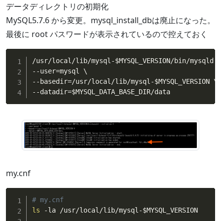
データディレクトリの初期化
MySQL5.7.6 から変更。mysql_install_dbは廃止になった。
最後に root パスワードが表示されているので控えておく
/usr/local/lib/mysql-
$MYSQL_VERSION
/bin/mysqld -
--user
=
mysql \

--basedir
=
/usr/local/lib/mysql-
$MYSQL_VERSION
 \

--datadir
=
$MYSQL_DATA_BASE_DIR
/data
my.cnf
# my.cnf
ls
 -la /usr/local/lib/mysql-
$MYSQL_VERSION