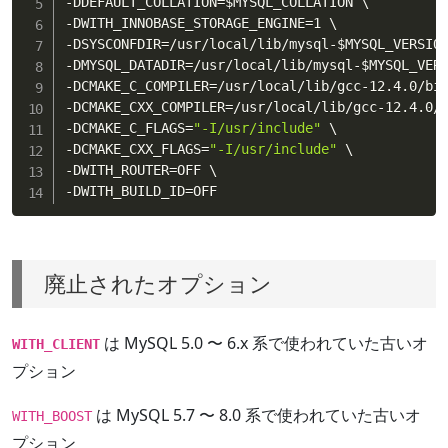
-DDEFAULT_COLLATION
=
$MYSQL_COLLATION
 \

-DWITH_INNOBASE_STORAGE_ENGINE
=
1 \

-DSYSCONFDIR
=
/usr/local/lib/mysql-
$MYSQL_VERSIO
-DMYSQL_DATADIR
=
/usr/local/lib/mysql-
$MYSQL_VER
-DCMAKE_C_COMPILER
=
/usr/local/lib/gcc-12.4.0/bin
-DCMAKE_CXX_COMPILER
=
/usr/local/lib/gcc-12.4.0/b
-DCMAKE_C_FLAGS
=
"-I/usr/include"
 \

-DCMAKE_CXX_FLAGS
=
"-I/usr/include"
 \

-DWITH_ROUTER
=
OFF \

-DWITH_BUILD_ID
=
OFF
廃止されたオプション
は MySQL 5.0 〜 6.x 系で使われていた古いオ
WITH_CLIENT
プション
は MySQL 5.7 〜 8.0 系で使われていた古いオ
WITH_BOOST
プション