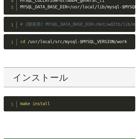
MYSQL_COLLATION
=
utf8mb4_general_ci

MYSQL_DATA_BASE_DIR
=
/usr/local/lib/mysql-
$MYSQL
# (開発用) MYSQL_DATA_BASE_DIR=/mnt/wd2tb/lib/mys
cd
 /usr/local/src/mysql-
$MYSQL_VERSION
/work
インストール
make
install