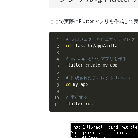
ここで実際にFlutterアプリを作成し
# プロジェクトを作成するディレク
cd
 ~takashi/app/aulta

# my_app というアプリを作る
flutter create my_app

# 作成されたディレクトリの中へ
cd
 my_app

# 実行する
flutter run