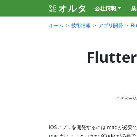
オルタ
株式
会社情報
業
会社
ホーム
技術情報
アプリ開発
Fl
Flut
このページ
iOSアプリを開発するには mac が必要
mac が・・・というか XCode が必要