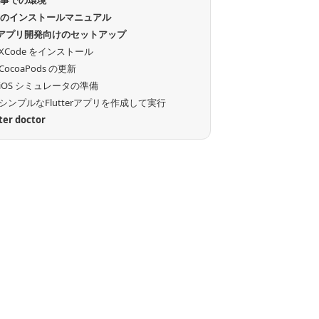
記事での環境
式のインストールマニュアル
Sアプリ開発向けのセットアップ
XCode をインストール
CocoaPods の更新
iOS シミュレータの準備
シンプルなFlutterアプリを作成して実行
tter doctor