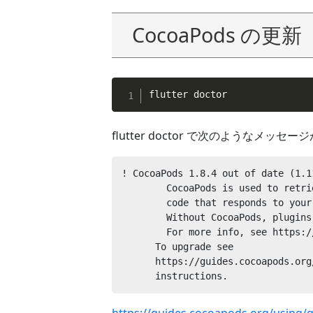
CocoaPods の更新
flutter doctor
flutter doctor で次のようなメ
! CocoaPods 1.8.4 out of date (1.1
        CocoaPods is used to retrieve the iOS and macOS platform side's plugin

        code that responds to your plugin usage on the Dart side.

        Without CocoaPods, plugins will not work on iOS or macOS.

        For more info, see https://flutter.dev/platform-plugins

      To upgrade see

      https://guides.cocoapods.org/using/getting-started.html#installation for

      instructions.