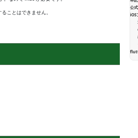
本
公
発することはできません。
iO
flu