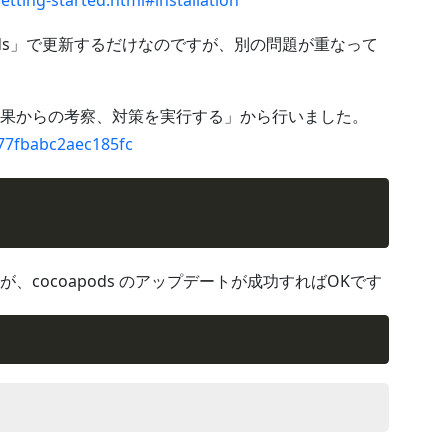
tting-started.html#installation
coapods」で更新するだけなのですが、別の問題が重なって
果からの考察、対策を実行する」から行いました。
c77fbabc2aec185fc
cocoapods のアップデートが成功すればOKです