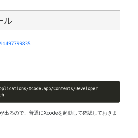
ール
e/id497799835
ch
どが出るので、普通にXcodeを起動して確認しておきま