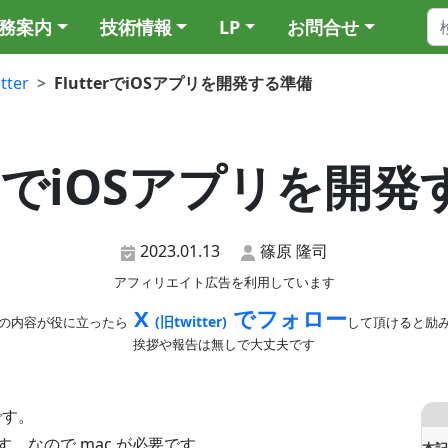
務案内
技術情報
LP
お問合せ
utter
FlutterでiOSアプリを開発する準備
terでiOSアプリを開
2023.01.13
篠原 隆司
アフィリエイト広告を利用しています
X
でフォロー
(旧twitter)
の内容が役に立ったら
して頂けると励
挨拶や報告は無しで大丈夫です
です。
です。なので mac が必要です。