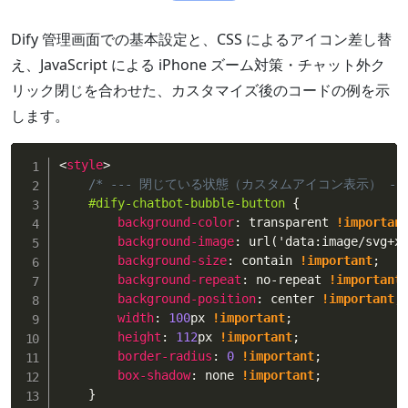
Dify 管理画面での基本設定と、CSS によるアイコン差し替
え、JavaScript による iPhone ズーム対策・チャット外ク
リック閉じを合わせた、カスタマイズ後のコードの例を示
します。
<
style
>
/* --- 閉じている状態（カスタムアイコン表示） ---
#dify-chatbot-bubble-button
{
background-color
:
 transparent 
!importan
background-image
:
url('data:image/svg+x
background-size
:
 contain 
!important
;
background-repeat
:
 no-repeat 
!important
background-position
:
 center 
!important
;
width
:
100
px 
!important
;
height
:
112
px 
!important
;
border-radius
:
0
!important
;
box-shadow
:
 none 
!important
;
}