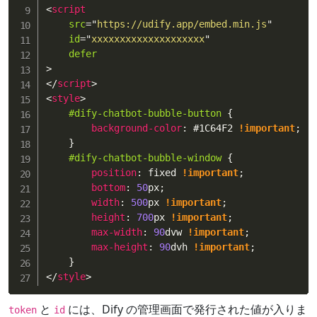
<
script
src
=
"
https://udify.app/embed.min.js
"
id
=
"
xxxxxxxxxxxxxxxxxxxx
"
defer
>
</
script
>
<
style
>
#dify-chatbot-bubble-button
{
background-color
:
#1C64F2
!important
;
}
#dify-chatbot-bubble-window
{
position
:
 fixed 
!important
;
bottom
:
50
px
;
width
:
500
px 
!important
;
height
:
700
px 
!important
;
max-width
:
90
dvw 
!important
;
max-height
:
90
dvh 
!important
;
}
</
style
>
と
には、Dify の管理画面で発行された値が入りま
token
id