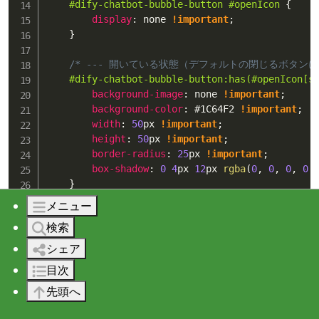
#dify-chatbot-bubble-button
#openIcon
{
display
:
 none 
!important
;
}
/* --- 開いている状態（デフォルトの閉じるボタンに戻
#dify-chatbot-bubble-button
:has
(
#openIcon
[s
background-image
:
 none 
!important
;
background-color
:
#1C64F2
!important
;
width
:
50
px 
!important
;
height
:
50
px 
!important
;
border-radius
:
25
px 
!important
;
box-shadow
:
0
4
px 
12
px 
rgba
(
0
, 
0
, 
0
, 
0.
}
メニュー
/* --- チャットウィンドウ --- */
検索
#dify-chatbot-bubble-window
{
position
:
 fixed 
!important
;
シェア
bottom
:
50
px
;
目次
width
:
500
px 
!important
;
height
:
700
px 
!important
;
先頭へ
max-width
:
90
dvw 
!important
;
max-height
:
90
dvh 
!important
;