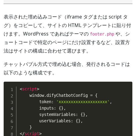
表示された埋め込みコード（iframe タグまたは script タ
グ）をコピーして、サイトの HTML テンプレートに貼り付
けます。WordPress であればテーマの
や、シ
footer.php
ョートコードで特定のページにだけ設置するなど、設置方
法はサイトの構成に合わせて選びます。
チャットバブル方式で埋め込む場合、発行されるコードは
以下のような構成です。
<
script
>
    window
.
difyChatbotConfig 
=
{
        token
:
'xxxxxxxxxxxxxxxxxxxx'
,
        inputs
:
{
}
,
        systemVariables
:
{
}
,
        userVariables
:
{
}
,
}
</
script
>