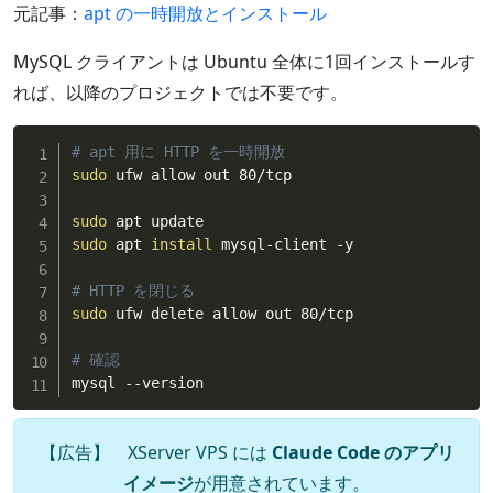
元記事：
apt の一時開放とインストール
MySQL クライアントは Ubuntu 全体に1回インストールす
れば、以降のプロジェクトでは不要です。
# apt 用に HTTP を一時開放
sudo
 ufw allow out 80/tcp

sudo
sudo
 apt 
install
 mysql-client -y

# HTTP を閉じる
sudo
 ufw delete allow out 80/tcp

# 確認
mysql --version
【広告】 XServer VPS には
Claude Code のアプリ
イメージ
が用意されています。