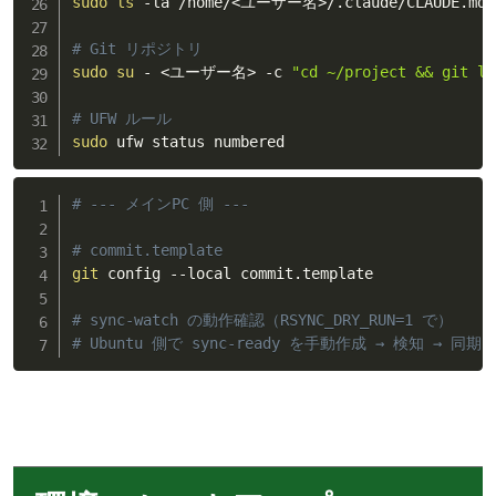
sudo
ls
 -la /home/
<
ユーザー名
>
/.claude/CLAUDE.md

# Git リポジトリ
sudo
su
 - 
<
ユーザー名
>
 -c 
"cd ~/project && git lo
# UFW ルール
sudo
 ufw status numbered
# --- メインPC 側 ---
# commit.template
git
 config --local commit.template

# sync-watch の動作確認（RSYNC_DRY_RUN=1 で）
# Ubuntu 側で sync-ready を手動作成 → 検知 → 同