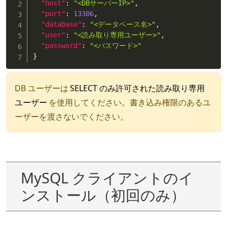
"host"
:
"<DBサーバーIP>"
,
"port"
:
13306
,
"database"
:
"<データベース名>"
,
"user"
:
"<読み取り専用ユーザー>"
,
"password"
:
"<パスワード>"
}
DB ユーザーは
SELECT のみ許可された読み取り専用
ユーザー
を使用してください。書き込み権限のあるユ
ーザーを渡さないでください。
MySQL クライアントのイ
ンストール（初回のみ）