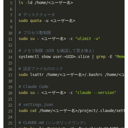
ls
 -ld /home/
<
ユーザー名
>
# ディスククォータ
sudo
quota
 -u 
<
ユーザー名
>
# プロセス数制限
sudo
su
 - 
<
ユーザー名
>
 -c 
"ulimit -u"
# メモリ制限（UID を確認して置き換え）
systemctl show user-
<
UID
>
.slice 
|
grep
 -E 
"Memo
# 設定ファイルのロック
sudo
 lsattr /home/
<
ユーザー名
>
/.bashrc /home/
<
ユ
# Claude Code
sudo
su
 - 
<
ユーザー名
>
 -c 
"claude --version"
# settings.json
sudo
cat
 /home/
<
ユーザー名
>
/project/.claude/setti
# CLAUDE.md（シンボリックリンク）