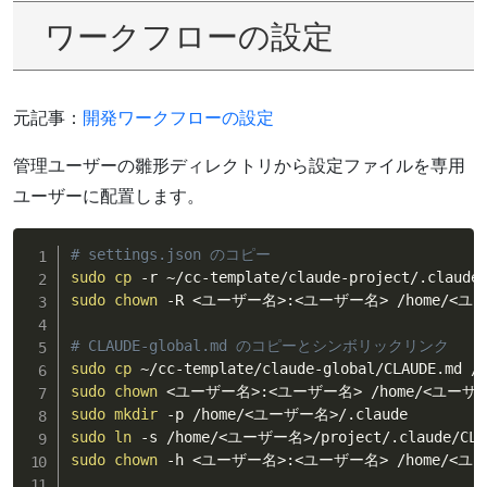
ワークフローの設定
元記事：
開発ワークフローの設定
管理ユーザーの雛形ディレクトリから設定ファイルを専用
ユーザーに配置します。
# settings.json のコピー
sudo
cp
 -r ~/cc-template/claude-project/.claude
sudo
chown
 -R 
<
ユーザー名
>
:
<
ユーザー名
>
 /home/
<
ユ
# CLAUDE-global.md のコピーとシンボリックリンク
sudo
cp
 ~/cc-template/claude-global/CLAUDE.md /
sudo
chown
<
ユーザー名
>
:
<
ユーザー名
>
 /home/
<
ユーザ
sudo
mkdir
 -p /home/
<
ユーザー名
>
sudo
ln
 -s /home/
<
ユーザー名
>
/project/.claude/CLA
sudo
chown
 -h 
<
ユーザー名
>
:
<
ユーザー名
>
 /home/
<
ユ