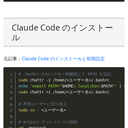
Claude Code のインストー
ル
元記事：
Claude Code のインストールと初期設定
# .bashrc のロックを一時解除して PATH を追記
sudo
 chattr -i /home/
<
ユーザー名
>
echo
'export PATH="
$HOME
/.local/bin:
$PATH
"'
|
s
sudo
 chattr +i /home/
<
ユーザー名
>
/.bashrc

# 専用ユーザーに切り替え
sudo
su
 - 
<
ユーザー名
>
# project ディレクトリに移動
cd
 ~/project
