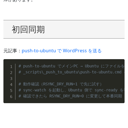
初回同期
元記事：
push-to-ubuntu で WordPress を送る
# push-to-ubuntu でメインPC → Ubuntu にファイルを
# _scripts\_push_to_ubuntu\push-to-ubuntu.c
# 動作確認（RSYNC_DRY_RUN=1 で先に試す）
# sync-watch を起動し、Ubuntu 側で sync-rea
# 確認できたら RSYNC_DRY_RUN=0 に変更して本番同期