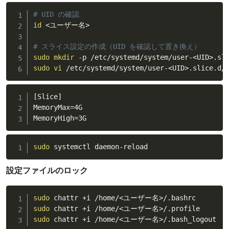
# UID の確認
id
<
ユーザー名
>
# スライス設定の作成（UID を確認して置き換え）
sudo
mkdir
 -p /etc/systemd/system/user-
<
UID
>
sudo
vi
 /etc/systemd/system/user-
<
UID
>
.slice.d/
[Slice]

MemoryMax=4G

MemoryHigh=3G
sudo
 systemctl daemon-reload
設定ファイルのロック
sudo
 chattr +i /home/
<
ユーザー名
>
sudo
 chattr +i /home/
<
ユーザー名
>
sudo
 chattr +i /home/
<
ユーザー名
>
/.bash_logout