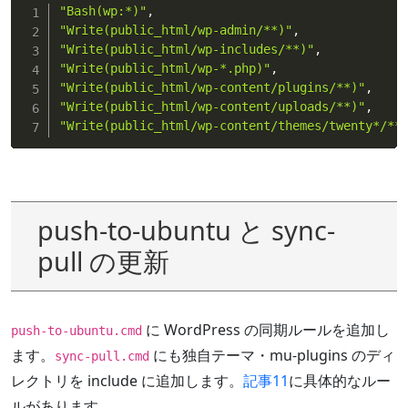
"Bash(wp:*)"
,
"Write(public_html/wp-admin/**)"
,
"Write(public_html/wp-includes/**)"
,
"Write(public_html/wp-*.php)"
,
"Write(public_html/wp-content/plugins/**)"
,
"Write(public_html/wp-content/uploads/**)"
,
"Write(public_html/wp-content/themes/twenty*/**
push-to-ubuntu と sync-
pull の更新
に WordPress の同期ルールを追加し
push-to-ubuntu.cmd
ます。
にも独自テーマ・mu-plugins のディ
sync-pull.cmd
レクトリを include に追加します。
記事11
に具体的なルー
ルがあります。