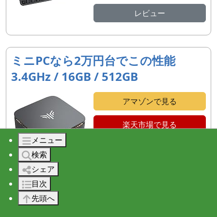
レビュー
ミニPCなら2万円台でこの性能
3.4GHz / 16GB / 512GB
アマゾンで見る
楽天市場で見る
メニュー
レビュー
検索
シェア
目次
Windows 11 Professional
先頭へ
オンラインコード版