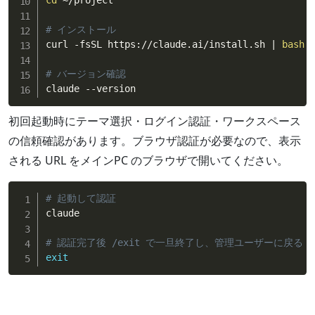
# インストール
curl -fsSL https://claude.ai/install.sh 
|
bash
# バージョン確認
claude --version
初回起動時にテーマ選択・ログイン認証・ワークスペース
の信頼確認があります。ブラウザ認証が必要なので、表示
される URL をメインPC のブラウザで開いてください。
# 起動して認証
claude

# 認証完了後 /exit で一旦終了し、管理ユーザーに戻る
exit