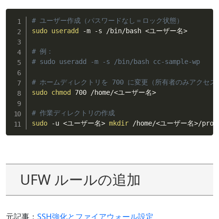
# ユーザー作成（パスワードなし＝ロック状態）
sudo
useradd
 -m -s /bin/bash 
<
ユーザー名
>
# 例：
# sudo useradd -m -s /bin/bash cc-sample-wp
# ホームディレクトリを 700 に変更（所有者のみアクセス
sudo
chmod
 700 /home/
<
ユーザー名
>
# 作業ディレクトリの作成
sudo
 -u 
<
ユーザー名
>
mkdir
 /home/
<
ユーザー名
>
/proj
UFW ルールの追加
元記事：
SSH強化とファイアウォール設定