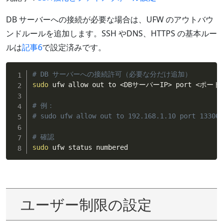
DB サーバーへの接続が必要な場合は、UFW のアウトバウ
ンドルールを追加します。SSH やDNS、HTTPS の基本ルー
ルは
記事6
で設定済みです。
# DB サーバーへの接続許可（必要な分だけ追加）
sudo
 ufw allow out to 
<
DBサーバーIP
>
 port 
<
ポート
# 例：
# sudo ufw allow out to 192.168.1.10 port 13306
# 確認
sudo
 ufw status numbered
ユーザー制限の設定