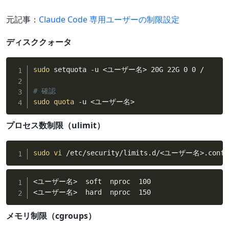
元記事：
Claude Code 専用ユーザーの制限設定
ディスククォータ
sudo
 setquota -u 
<
ユーザー名
>
 20G 22G 0 0 /

# 確認
sudo
quota
 -u 
<
ユーザー名
>
プロセス数制限（ulimit）
sudo
vi
 /etc/security/limits.d/
<
ユーザー名
>
.conf
<ユーザー名>  soft  nproc  100

<ユーザー名>  hard  nproc  150
メモリ制限（cgroups）