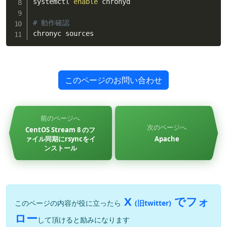
systemctl 
enable
 chronyd

# 動作確認
chronyc sources
このページのお問い合わせ
前のページへ
次のページへ
CentOS Stream 8 のフ
ァイル同期にrsyncをイ
Apache
ンストール
X
でフォ
このページの内容が役に立ったら
(旧twitter)
ロー
して頂けると励みになります