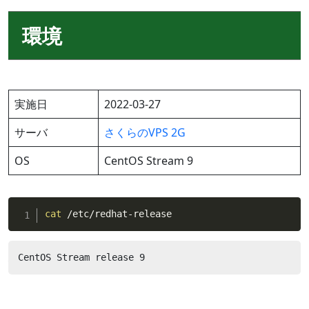
環境
実施日
2022-03-27
サーバ
さくらのVPS 2G
OS
CentOS Stream 9
cat
 /etc/redhat-release
CentOS Stream release 9