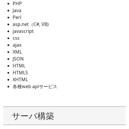
PHP
Java
Perl
asp.net（C#, VB)
javascript
css
ajax
XML
JSON
HTML
HTML5
XHTML
各種web apiサービス
サーバ構築