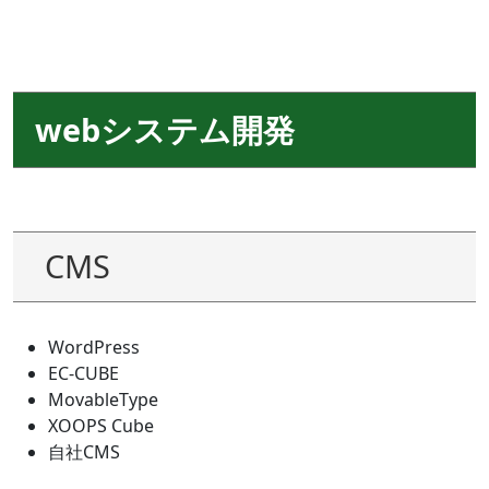
webシステム開発
CMS
WordPress
EC-CUBE
MovableType
XOOPS Cube
自社CMS