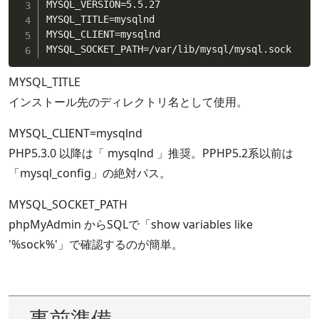
MYSQL_VERSION
=
5.5.27

MYSQL_TITLE
=
mysqlnd

MYSQL_CLIENT
=
mysqlnd

MYSQL_SOCKET_PATH
=
/var/lib/mysql/mysql.sock
MYSQL_TITLE
インストール先のディレクトリ名として使用。
MYSQL_CLIENT=mysqlnd
PHP5.3.0 以降は「 mysqlnd 」推奨。PPHP5.2系以前は
「mysql_config」の絶対パス。
MYSQL_SOCKET_PATH
phpMyAdmin からSQLで「show variables like
'%sock%'」で確認するのが簡単。
事前準備