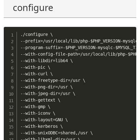
configure
./configure \

--prefix
=
/usr/local/lib/php-
$PHP_VERSION
-mysqlc
--program-suffix
=
-
$PHP_VERSION
-mysqlc-
$MYSQL_TI
--with-config-file-path
=
/usr/local/lib/php-
$PHP
--with-libdir
=
lib64 \

--with-pic \

--with-curl \

--with-freetype-dir
=
/usr \

--with-png-dir
=
/usr \

--with-jpeg-dir
=
/usr \

--with-gettext \

--with-gmp \

--with-iconv \

--with-layout
=
GNU \

--with-kerberos \

--with-unixODBC
=
shared,/usr \

--with-libxml-dir
=
/usr \
