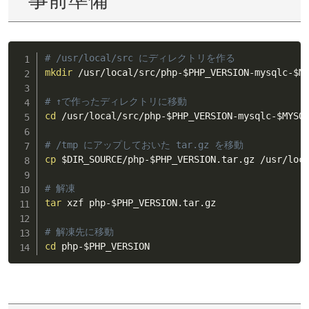
# /usr/local/src にディレクトリを作る
mkdir
 /usr/local/src/php-
$PHP_VERSION
-mysqlc-
$M
# ↑で作ったディレクトリに移動
cd
 /usr/local/src/php-
$PHP_VERSION
-mysqlc-
$MYSQ
# /tmp にアップしておいた tar.gz を移動
cp
$DIR_SOURCE
/php-
$PHP_VERSION
.tar.gz /usr/loc
# 解凍
tar
 xzf php-
$PHP_VERSION
.tar.gz

# 解凍先に移動
cd
 php-
$PHP_VERSION