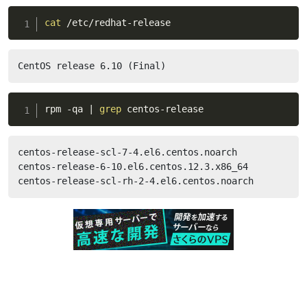
cat
 /etc/redhat-release
CentOS release 6.10 (Final)
rpm -qa 
|
grep
 centos-release
centos-release-scl-7-4.el6.centos.noarch

centos-release-6-10.el6.centos.12.3.x86_64

centos-release-scl-rh-2-4.el6.centos.noarch