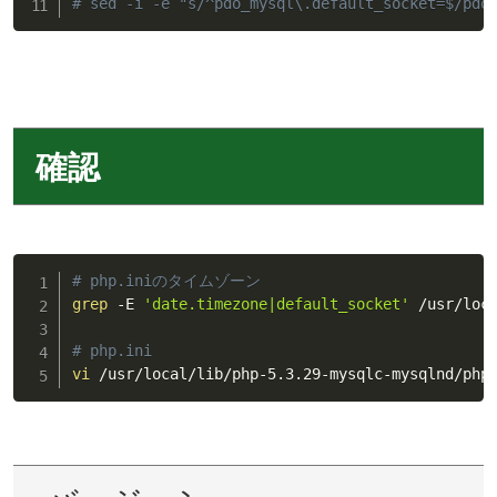
# sed -i -e "s/^pdo_mysql\.default_socket=$/pdo
確認
# php.iniのタイムゾーン
grep
 -E 
'date.timezone|default_socket'
 /usr/loca
# php.ini
vi
 /usr/local/lib/php-5.3.29-mysqlc-mysqlnd/php