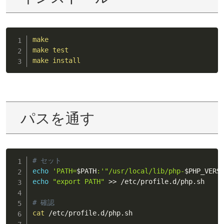
make
make
test
make
install
パスを通す
# セット
echo
'PATH=
$PATH
:'
"/usr/local/lib/php-
$PHP_VERS
echo
"export PATH"
>>
 /etc/profile.d/php.sh

# 確認
cat
 /etc/profile.d/php.sh
