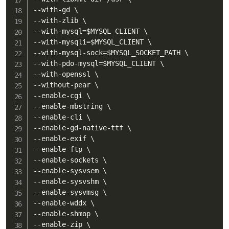
--with-gd \

--with-zlib \

--with-mysql
=
$MYSQL_CLIENT
 \

--with-mysqli
=
$MYSQL_CLIENT
 \

--with-mysql-sock
=
$MYSQL_SOCKET_PATH
 \

--with-pdo-mysql
=
$MYSQL_CLIENT
 \

--with-openssl \

--without-pear \

--enable-cgi \

--enable-mbstring \

--enable-cli \

--enable-gd-native-ttf \

--enable-exif \

--enable-ftp \

--enable-sockets \

--enable-sysvsem \

--enable-sysvshm \

--enable-sysvmsg \

--enable-wddx \

--enable-shmop \

--enable-zip \
