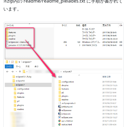
※zip内の readme/readme_pleiades.txt に手順が書かれて
います。