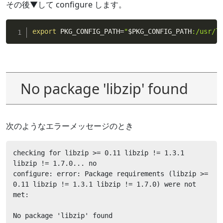
その後▼して configure します。
export
 PKG_CONFIG_PATH
=
"
$PKG_CONFIG_PATH
:/usr/l
No package 'libzip' found
次のようなエラーメッセージのとき
checking for libzip >= 0.11 libzip != 1.3.1 
libzip != 1.7.0... no

configure: error: Package requirements (libzip >= 
0.11 libzip != 1.3.1 libzip != 1.7.0) were not 
met:

No package 'libzip' found
