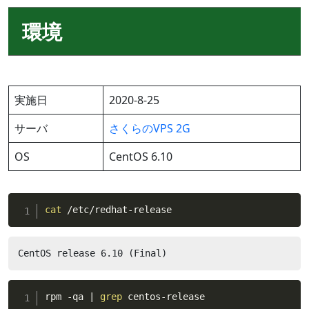
環境
実施日
2020-8-25
サーバ
さくらのVPS 2G
OS
CentOS 6.10
cat
 /etc/redhat-release
CentOS release 6.10 (Final)
rpm -qa 
|
grep
 centos-release