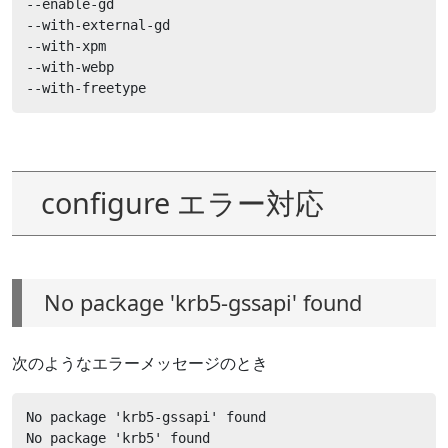
--enable-gd

--with-external-gd

--with-xpm

--with-webp

--with-freetype
configure エラー対応
No package 'krb5-gssapi' found
次のようなエラーメッセージのとき
No package 'krb5-gssapi' found

No package 'krb5' found