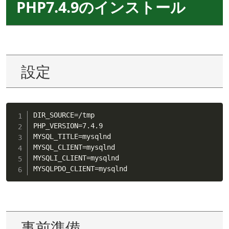
PHP7.4.9のインストール
設定
DIR_SOURCE
=
/tmp

PHP_VERSION
=
7.4.9

MYSQL_TITLE
=
mysqlnd

MYSQL_CLIENT
=
mysqlnd

MYSQLI_CLIENT
=
mysqlnd

MYSQLPDO_CLIENT
=
mysqlnd
事前準備