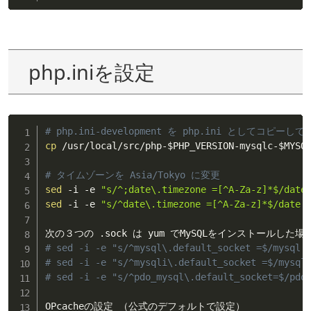
php.iniを設定
# php.ini-development を php.ini としてコピーし
cp
 /usr/local/src/php-
$PHP_VERSION
-mysqlc-
$MYSQ
# タイムゾーンを Asia/Tokyo に変更
sed
 -i -e 
"s/^;date\.timezone =[^A-Za-z]*$/date
sed
 -i -e 
"s/^date\.timezone =[^A-Za-z]*$/date.
# sed -i -e "s/^mysql\.default_socket =$/mysql.
# sed -i -e "s/^mysqli\.default_socket =$/mysql
# sed -i -e "s/^pdo_mysql\.default_socket=$/pdo
OPcacheの設定 （公式のデフォルトで設定）
