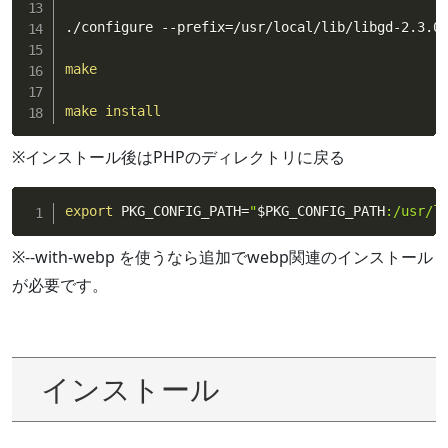
./configure --prefix
=
/usr/local/lib/libgd-2.3.0

make
make
install
※インストール後はPHPのディレクトリに戻る
export
 PKG_CONFIG_PATH
=
"
$PKG_CONFIG_PATH
:/usr/l
※--with-webp を使うなら追加でwebp関連のインストール
が必要です。
インストール