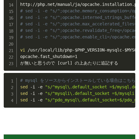
# sed -i -e "s/^;opcache.memory_consumption=/op
# sed -i -e "s/^;opcache.interned_strings_buffe
# sed -i -e "s/^;opcache.max_accelerated_files=
# sed -i -e "s/^;opcache.revalidate_freq=/opcac
# sed -i -e "s/^;opcache.enable_cli=/opcache.en
vi
 /usr/local/lib/php-
$PHP_VERSION
-mysqlc-
$MYSQ
opcache.fast_shutdown
=
1

が無いと思うので 
[
curl
]
 の上あたりに追記する
# mysql をソースからインストールしている場合はこちら
sed
 -i -e 
"s/^mysql\.default_socket =$/mysql.de
sed
 -i -e 
"s/^mysqli\.default_socket =$/mysqli.
sed
 -i -e 
"s/^pdo_mysql\.default_socket=$/pdo_m