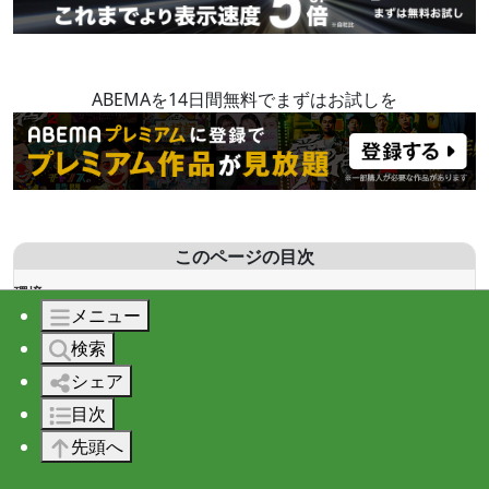
ABEMAを14日間無料でまずはお試しを
このページの目次
環境
メニュー
事前準備
MySQL
検索
PHP7.4.9のダウンロード
シェア
公式サイトからダウンロードURLを確認
目次
公式サイトからダウンロード
先頭へ
PHP7.4.9のインストール
設定