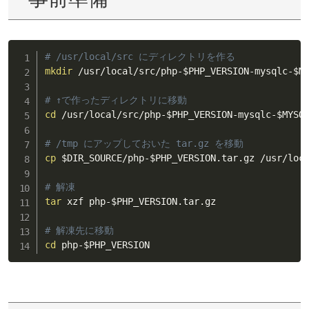
# /usr/local/src にディレクトリを作る
mkdir
 /usr/local/src/php-
$PHP_VERSION
-mysqlc-
$M
# ↑で作ったディレクトリに移動
cd
 /usr/local/src/php-
$PHP_VERSION
-mysqlc-
$MYSQ
# /tmp にアップしておいた tar.gz を移動
cp
$DIR_SOURCE
/php-
$PHP_VERSION
.tar.gz /usr/loc
# 解凍
tar
 xzf php-
$PHP_VERSION
.tar.gz

# 解凍先に移動
cd
 php-
$PHP_VERSION