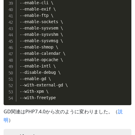
--enable-cli \

--enable-exif \

--enable-ftp \

--enable-sockets \

--enable-sysvsem \

--enable-sysvshm \

--enable-sysvmsg \

--enable-shmop \

--enable-calendar \

--enable-opcache \

--enable-intl \

--disable-debug \

--enable-gd \

--with-external-gd \

--with-xpm \

--with-freetype
GD関連はPHP7.4.0から次のように変わりました。（
説
明
）