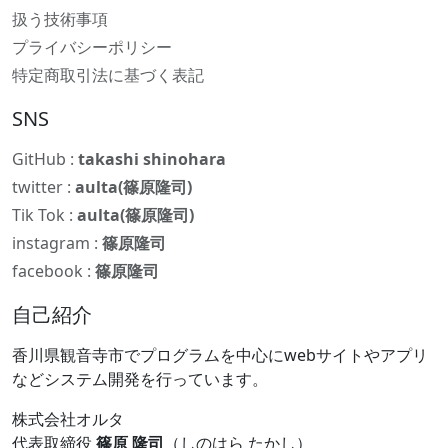
扱う技術事項
プライバシーポリシー
特定商取引法に基づく表記
SNS
GitHub :
takashi shinohara
twitter :
aulta(篠原隆司)
Tik Tok :
aulta(篠原隆司)
instagram :
篠原隆司
facebook :
篠原隆司
自己紹介
香川県観音寺市でプログラムを中心にwebサイトやアプリ
などシステム開発を行っています。
株式会社オルタ
代表取締役
篠原 隆司
（しのはら たかし）