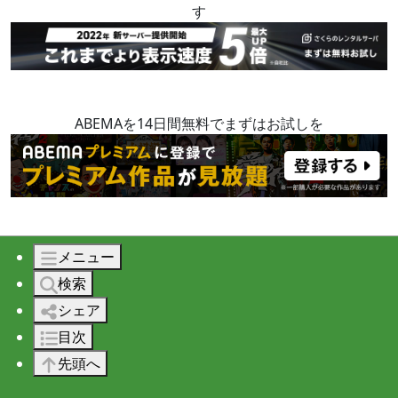
す
ABEMAを14日間無料でまずはお試しを
このページの目次
メニュー
Twitter Developer アカウントの登録
検索
プロジェクトの作成
シェア
認証と権限の設定
目次
アクセストークンの取得
先頭へ
PHP設定例
認証エラーになり投稿できないとき