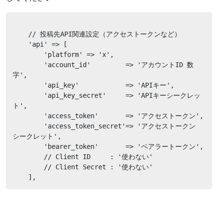
    // 投稿先API関連設定（アクセストークンなど）

    'api' => [

        'platform' => 'x',

        'account_id'         => 'アカウントID 数
字',

        'api_key'            => 'APIキー',

        'api_key_secret'     => 'APIキーシークレッ
ト',

        'access_token'       => 'アクセストークン',

        'access_token_secret'=> 'アクセストークン 
シークレット',

        'bearer_token'       => 'ベアラートークン',

        // Client ID     : '使わない'

        // Client Secret : '使わない'

    ],