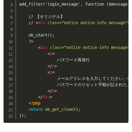
add_filter('login_message', function ($message) 
    // 【オリジナル】

    // 
<
div
class
=
"
notice notice-info message
"
>
    ob_start();

    ?>

<
div
class
=
"
notice notice-info message
"
<
p
>
                パスワード再発行

</
p
>
<
p
>
                メールアドレスを入力してください。
<
b
                パスワードのリセット手順が記された
</
p
>
</
div
>
<?php
return
ob_get_clean
(
)
;
}
)
;