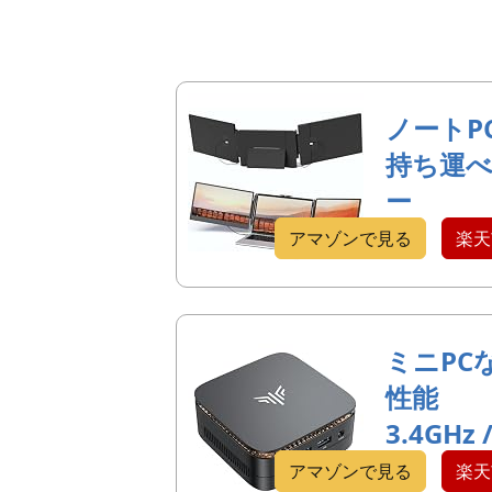
ノートP
持ち運
ー
アマゾンで見る
楽天
ミニPC
性能
3.4GHz 
アマゾンで見る
楽天