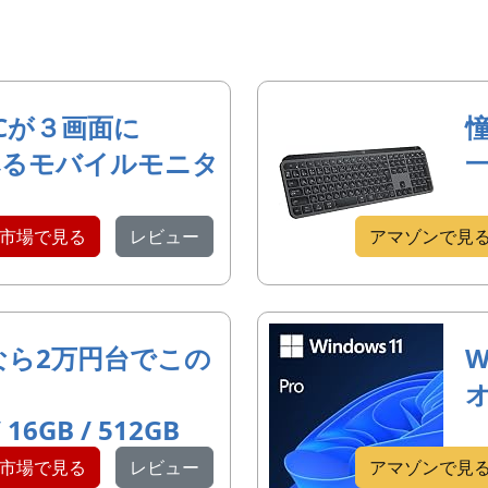
Cが３画面に
べるモバイルモニタ
市場で見る
レビュー
アマゾンで見
なら2万円台でこの
W
/ 16GB / 512GB
市場で見る
レビュー
アマゾンで見