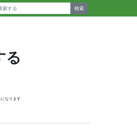
検索
する
みになります