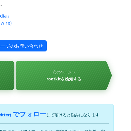
す。
dia」
ire)
ページのお問い合わせ
次のページへ
rootkitを検知する
でフォロー
itter)
して頂けると励みになります