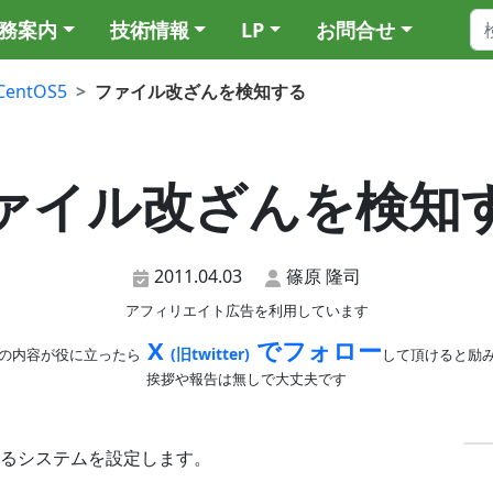
務案内
技術情報
LP
お問合せ
CentOS5
ファイル改ざんを検知する
ァイル改ざんを検知
2011.04.03
篠原 隆司
アフィリエイト広告を利用しています
X
でフォロー
(旧twitter)
の内容が役に立ったら
して頂けると励
挨拶や報告は無しで大丈夫です
るシステムを設定します。