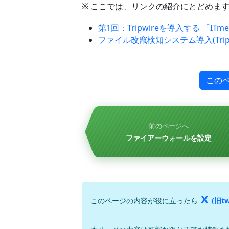
※ ここでは、リンクの紹介にとどめま
第1回：Tripwireを導入する 「ITme
ファイル改竄検知システム導入(Tripw
この
前のページへ
ファイアーウォールを設定
X
このページの内容が役に立ったら
(旧tw