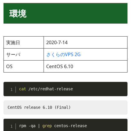
環境
実施日
2020-7-14
サーバ
さくらのVPS 2G
OS
CentOS 6.10
cat
 /etc/redhat-release
CentOS release 6.10 (Final)
rpm -qa 
|
grep
 centos-release