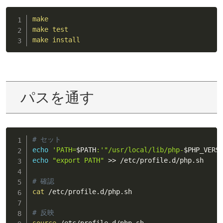
make
make
test
make
install
パスを通す
# セット
echo
'PATH=
$PATH
:'
"/usr/local/lib/php-
$PHP_VERS
echo
"export PATH"
>>
 /etc/profile.d/php.sh

# 確認
cat
 /etc/profile.d/php.sh

# 反映