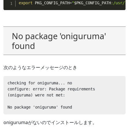
export
 PKG_CONFIG_PATH
=
"
$PKG_CONFIG_PATH
:/usr/l
No package 'oniguruma'
found
次のようなエラーメッセージのとき
checking for oniguruma... no

configure: error: Package requirements 
(oniguruma) were not met:

No package 'oniguruma' found
onigurumaがないのでインストールします。