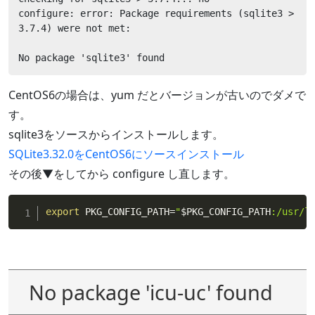
configure: error: Package requirements (sqlite3 > 
3.7.4) were not met:

No package 'sqlite3' found
CentOS6の場合は、yum だとバージョンが古いのでダメで
す。
sqlite3をソースからインストールします。
SQLite3.32.0をCentOS6にソースインストール
その後▼をしてから configure し直します。
export
 PKG_CONFIG_PATH
=
"
$PKG_CONFIG_PATH
:/usr/l
No package 'icu-uc' found