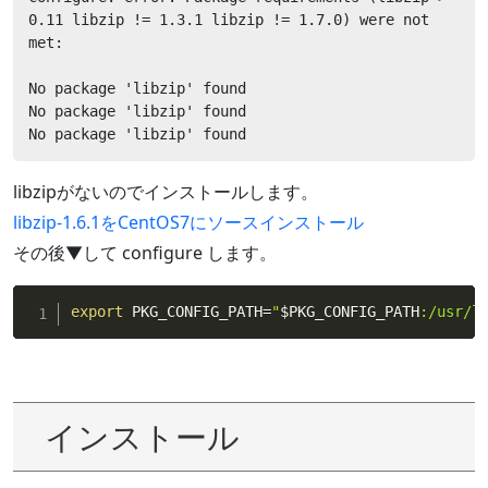
0.11 libzip != 1.3.1 libzip != 1.7.0) were not 
met:

No package 'libzip' found

No package 'libzip' found

No package 'libzip' found
libzipがないのでインストールします。
libzip-1.6.1をCentOS7にソースインストール
その後▼して configure します。
export
 PKG_CONFIG_PATH
=
"
$PKG_CONFIG_PATH
:/usr/l
インストール