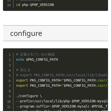
cd
 php-
$PHP_VERSION
configure
# 定義されているか確認
echo
$PKG_CONFIG_PATH
# 加える
# export PKG_CONFIG_PATH=/usr/local/lib/libxml2
export
 PKG_CONFIG_PATH
=
"
$PKG_CONFIG_PATH
:/usr/l
export
 PKG_CONFIG_PATH
=
"
$PKG_CONFIG_PATH
:/usr/l
./configure \

--prefix
=
/usr/local/lib/php-
$PHP_VERSION
-mysqlc
--program-suffix
=
-
$PHP_VERSION
-mysqlc-
$MYSQL_TI