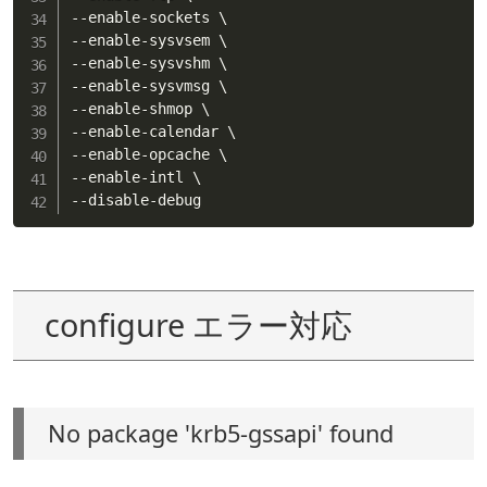
--enable-sockets \

--enable-sysvsem \

--enable-sysvshm \

--enable-sysvmsg \

--enable-shmop \

--enable-calendar \

--enable-opcache \

--enable-intl \

--disable-debug
configure エラー対応
No package 'krb5-gssapi' found