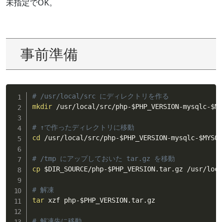
未指定でOK。
事前準備
# /usr/local/src にディレクトリを作る
mkdir
 /usr/local/src/php-
$PHP_VERSION
-mysqlc-
$M
# ↑で作ったディレクトリに移動
cd
 /usr/local/src/php-
$PHP_VERSION
-mysqlc-
$MYSQ
# /tmp にアップしておいた tar.gz を移動
cp
$DIR_SOURCE
/php-
$PHP_VERSION
.tar.gz /usr/loc
# 解凍
tar
 xzf php-
$PHP_VERSION
.tar.gz

# 解凍先に移動