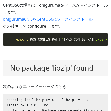
CentOS6の場合は、onigurumaをソースからインストール
します。
oniguruma6.9.5をCentOS6にソースインストール
その後▼して configure します。
export
 PKG_CONFIG_PATH
=
"
$PKG_CONFIG_PATH
:/usr/l
No package 'libzip' found
次のようなエラーメッセージのとき
checking for libzip >= 0.11 libzip != 1.3.1 
libzip != 1.7.0... no

configure: error: Package requirements (libzip >= 