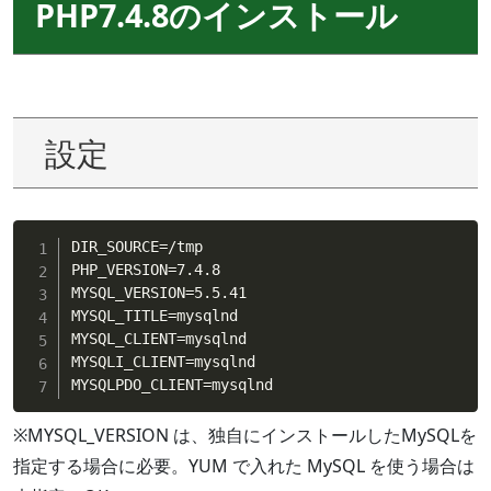
PHP7.4.8のインストール
設定
DIR_SOURCE
=
/tmp

PHP_VERSION
=
7.4.8

MYSQL_VERSION
=
5.5.41

MYSQL_TITLE
=
mysqlnd

MYSQL_CLIENT
=
mysqlnd

MYSQLI_CLIENT
=
mysqlnd

MYSQLPDO_CLIENT
=
mysqlnd
※MYSQL_VERSION は、独自にインストールしたMySQLを
指定する場合に必要。YUM で入れた MySQL を使う場合は