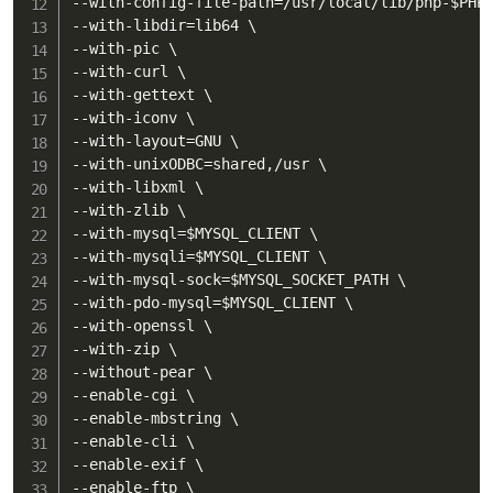
--with-config-file-path
=
/usr/local/lib/php-
$PHP
--with-libdir
=
lib64 \

--with-pic \

--with-curl \

--with-gettext \

--with-iconv \

--with-layout
=
GNU \

--with-unixODBC
=
shared,/usr \

--with-libxml \

--with-zlib \

--with-mysql
=
$MYSQL_CLIENT
 \

--with-mysqli
=
$MYSQL_CLIENT
 \

--with-mysql-sock
=
$MYSQL_SOCKET_PATH
 \

--with-pdo-mysql
=
$MYSQL_CLIENT
 \

--with-openssl \

--with-zip \

--without-pear \

--enable-cgi \

--enable-mbstring \

--enable-cli \

--enable-exif \

--enable-ftp \
