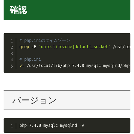
確認
# php.iniのタイムゾーン
grep
 -E 
'date.timezone|default_socket'
 /usr/loca
# php.ini
vi
 /usr/local/lib/php-7.4.8-mysqlc-mysqlnd/php.
バージョン
php-7.4.8-mysqlc-mysqlnd -v