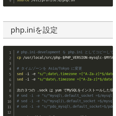
source
 /etc/profile.d/php.sh
php.iniを設定
# php.ini-development を php.ini としてコピーし
cp
 /usr/local/src/php-
$PHP_VERSION
-mysqlc-
$MYSQ
# タイムゾーンを Asia/Tokyo に変更
sed
 -i -e 
"s/^;date\.timezone =[^A-Za-z]*$/date
sed
 -i -e 
"s/^date\.timezone =[^A-Za-z]*$/date.
# sed -i -e "s/^mysql\.default_socket =$/mysql.
# sed -i -e "s/^mysqli\.default_socket =$/mysql
# sed -i -e "s/^pdo_mysql\.default_socket=$/pdo