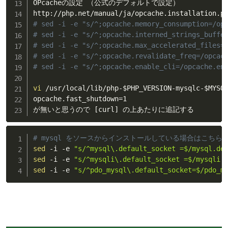
OPcacheの設定 （公式のデフォルトで設定）

# sed -i -e "s/^;opcache.memory_consumption=/op
# sed -i -e "s/^;opcache.interned_strings_buffe
# sed -i -e "s/^;opcache.max_accelerated_files=
# sed -i -e "s/^;opcache.revalidate_freq=/opcac
# sed -i -e "s/^;opcache.enable_cli=/opcache.en
vi
 /usr/local/lib/php-
$PHP_VERSION
-mysqlc-
$MYSQ
opcache.fast_shutdown
=
1

が無いと思うので 
[
curl
]
 の上あたりに追記する
# mysql をソースからインストールしている場合はこちら
sed
 -i -e 
"s/^mysql\.default_socket =$/mysql.de
sed
 -i -e 
"s/^mysqli\.default_socket =$/mysqli.
sed
 -i -e 
"s/^pdo_mysql\.default_socket=$/pdo_m