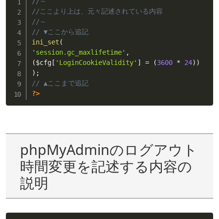
//～
//ここより上は、元々記述されている内容
//～
// ▼ここから追記
ini_set
(
'session.gc_maxlifetime'
,
(
$cfg
[
'LoginCookieValidity'
]
=
(
3600
*
24
)
)
)
;
// ▲ここまで追記
?>
phpMyAdminのログアウト
時間変更を記述する内容の
説明