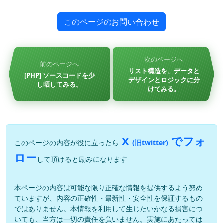
このページのお問い合わせ
次のページへ
前のページへ
リスト構造を、データと
[PHP] ソースコードを少
デザインとロジックに分
し晒してみる。
けてみる。
X
でフォ
このページの内容が役に立ったら
(旧twitter)
ロー
して頂けると励みになります
本ページの内容は可能な限り正確な情報を提供するよう努め
ていますが、内容の正確性・最新性・安全性を保証するもの
ではありません。本情報を利用して生じたいかなる損害につ
いても、当方は一切の責任を負いません。実施にあたっては