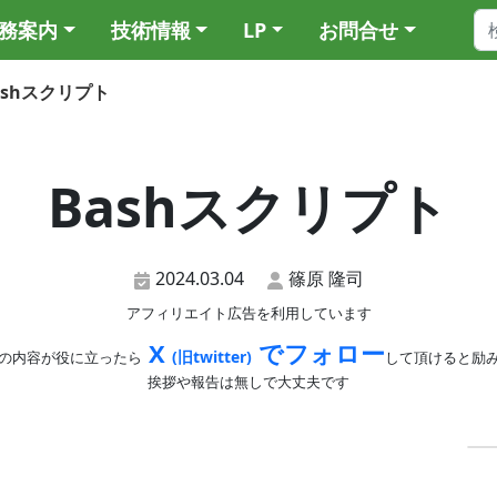
務案内
技術情報
LP
お問合せ
ashスクリプト
Bashスクリプト
2024.03.04
篠原 隆司
アフィリエイト広告を利用しています
X
でフォロー
(旧twitter)
の内容が役に立ったら
して頂けると励
挨拶や報告は無しで大丈夫です