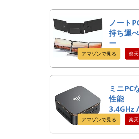
ノートP
持ち運
ー
アマゾンで見る
楽天
ミニPC
性能
3.4GHz 
アマゾンで見る
楽天