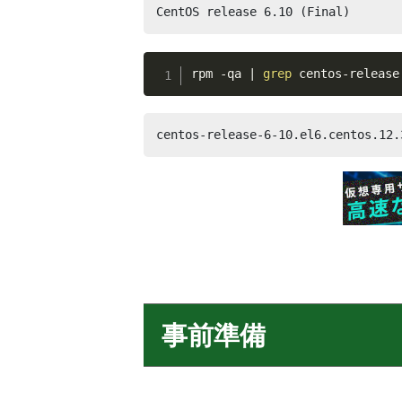
CentOS release 6.10 (Final)
rpm -qa 
|
grep
 centos-release
centos-release-6-10.el6.centos.12.
事前準備