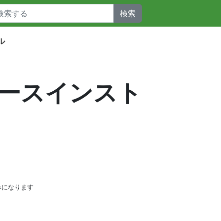
検索
ル
6にソースインスト
みになります