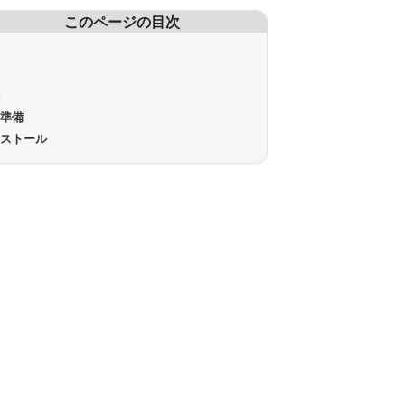
このページの目次
的
徴
境
前準備
ンストール