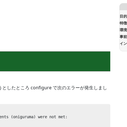
目
特
環
事
イ
ようとしたところ configure で次のエラーが発生しまし
ents (oniguruma) were not met:
