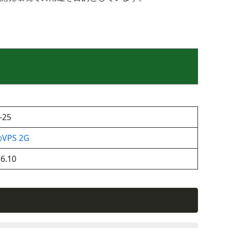
-25
PS 2G
6.10