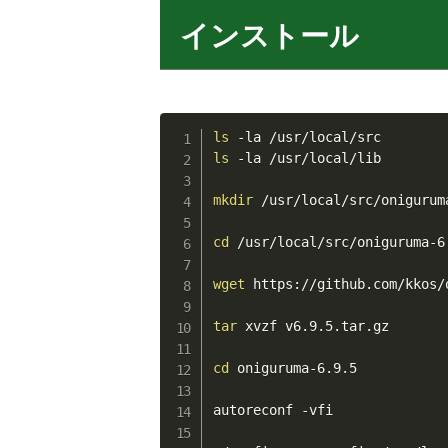
インストール
ls
ls
 -la /usr/local/lib

mkdir
 /usr/local/src/oniguruma
cd
 /usr/local/src/oniguruma-6.
wget
 https://github.com/kkos/
tar
 xvzf v6.9.5.tar.gz

cd
 oniguruma-6.9.5

autoreconf -vfi
