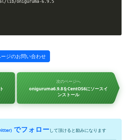
al/lib/oniguruma-6.9.5

ページのお問い合わせ
次のページへ
スト
oniguruma6.9.8をCentOS6にソースイ
ンストール
でフォロー
itter)
して頂けると励みになります