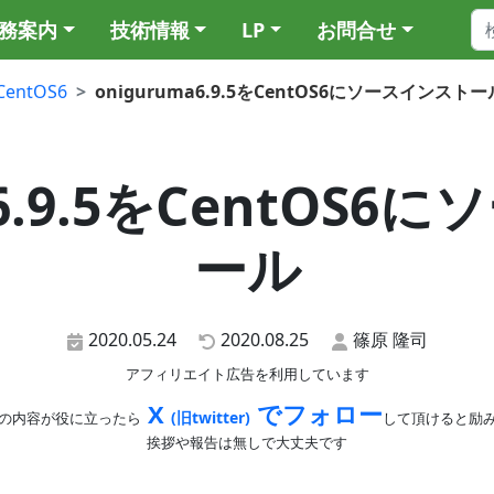
務案内
技術情報
LP
お問合せ
CentOS6
oniguruma6.9.5をCentOS6にソースインストー
a6.9.5をCentOS
ール
2020.05.24
2020.08.25
篠原 隆司
アフィリエイト広告を利用しています
X
でフォロー
(旧twitter)
の内容が役に立ったら
して頂けると励
挨拶や報告は無しで大丈夫です