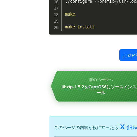
./configure --prefix
=
/usr/loc
make
make
install
この
前のページへ
libzip-1.5.2をCentOS6にソースイン
ール
X
このページの内容が役に立ったら
(旧tw