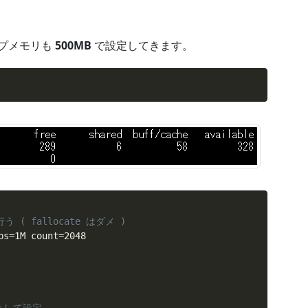
ップメモリも
500MB
で設定してきます。
 ( fallocate はダメ )
bs
=
1M count
=
2048
