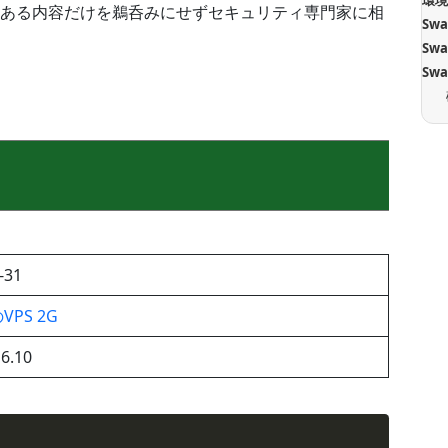
環
ある内容だけを鵜呑みにせずセキュリティ専門家に相
Sw
Sw
Sw
-31
PS 2G
6.10