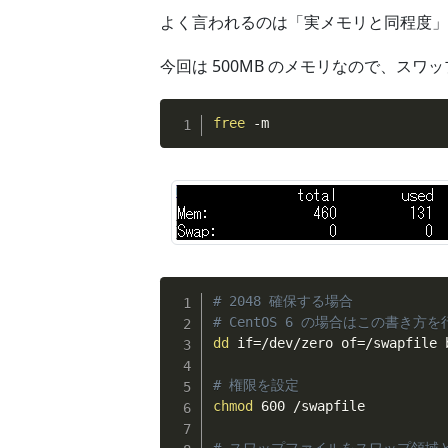
よく言われるのは「実メモリと同程度」
今回は 500MB のメモリなので、スワ
free
 -m
# 2048 確保する場合
# CentOS 6 の場合はこの書き方を行う
dd
 if
=
/dev/zero of
=
/swapfile 
# 権限を設定
chmod
 600 /swapfile
