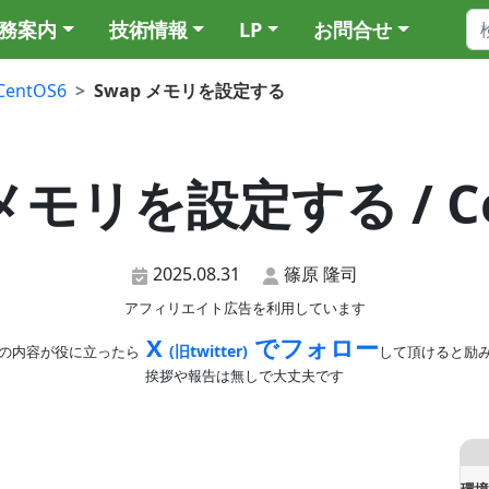
務案内
技術情報
LP
お問合せ
CentOS6
Swap メモリを設定する
 メモリを設定する / Ce
2025.08.31
篠原 隆司
アフィリエイト広告を利用しています
X
でフォロー
(旧twitter)
の内容が役に立ったら
して頂けると励
挨拶や報告は無しで大丈夫です