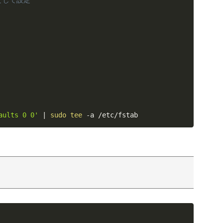
として設定
aults 0 0'
|
sudo
tee
 -a /etc/fstab