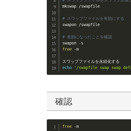
# スワップファイルをスワップ領域
mkswap /swapfile

# スワップファイルを有効にする
swapon /swapfile

# 有効になったことを確認
free
 -m

echo
'/swapfile swap swap def
確認
free
 -m