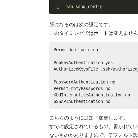
man
 sshd_config
肝になるのは次の設定です。
このタイミングではポートは変えません。（S
PermitRootLogin no

PubkeyAuthentication yes

AuthorizedKeysFile .ssh/authorized_
PasswordAuthentication no

PermitEmptyPasswords no

KbdInteractiveAuthentication no

GSSAPIAuthentication no
こちらのように追加・変更します。
すでに設定されているもの、書かれてい
ないものがありますので、デフォルト設