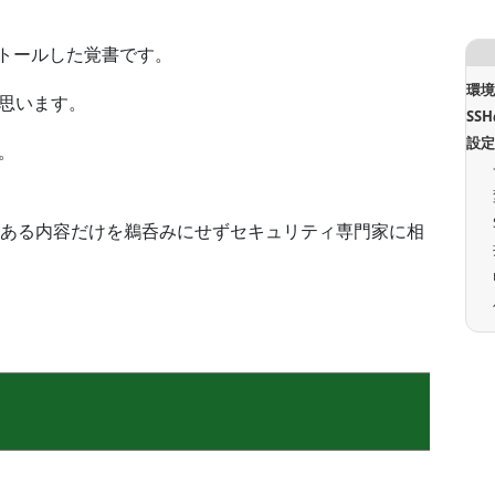
インストールした覚書です。
環
と思います。
SS
設
。
ある内容だけを鵜呑みにせずセキュリティ専門家に相