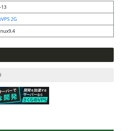
-13
PS 2G
inux9.4
)