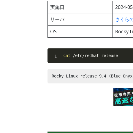
実施日
2024-05
サーバ
さくらのV
OS
Rocky L
cat
 /etc/redhat-release
Rocky Linux release 9.4 (Blue Onyx