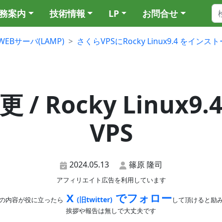
務案内
技術情報
LP
お問合せ
WEBサーバ(LAMP)
さくらVPSにRocky Linux9.4 を
/ Rocky Linux9
VPS
2024.05.13
篠原 隆司
アフィリエイト広告を利用しています
X
でフォロー
(旧twitter)
の内容が役に立ったら
して頂けると励
挨拶や報告は無しで大丈夫です