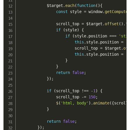
            $target
.
each
(
function
(
)
{
const
 style 
=
 window
.
getCompute
                scroll_top 
=
 $target
.
offset
(
)
.
t
if
(
style
)
{
if
(
style
.
position 
===
'sti
this
.
style
.
position 
=
'
                        scroll_top 
=
 $target
.
of
this
.
style
.
position 
=
'
}
}
return
false
;
}
)
;
if
(
scroll_top 
!==
-
1
)
{
                scroll_top 
-=
150
;
$
(
'html, body'
)
.
animate
(
{
scroll
}
return
false
;
}
)
;