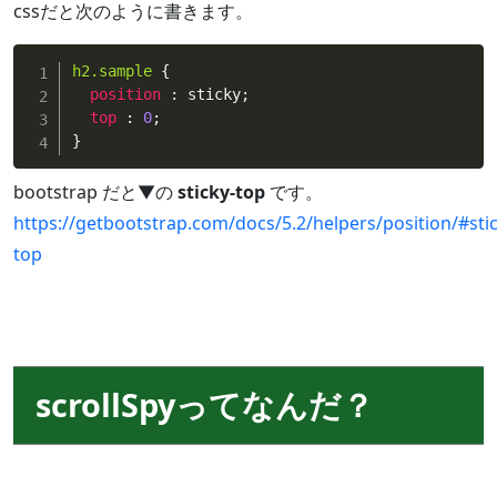
cssだと次のように書きます。
h2
.sample
{
position
:
 sticky
;
top
:
0
;
}
bootstrap だと▼の
sticky-top
です。
https://getbootstrap.com/docs/5.2/helpers/position/#stic
top
scrollSpyってなんだ？