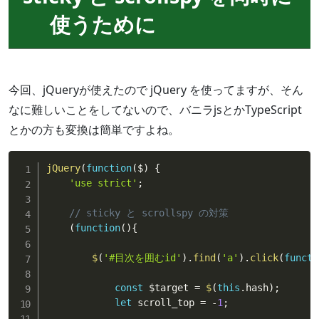
使うために
今回、jQueryが使えたので jQuery を使ってますが、そん
なに難しいことをしてないので、バニラjsとかTypeScript
とかの方も変換は簡単ですよね。
jQuery
(
function
(
$
)
{
'use strict'
;
// sticky と scrollspy の対策
(
function
(
)
{
$
(
'#目次を囲むid'
)
.
find
(
'a'
)
.
click
(
functi
const
 $target 
=
$
(
this
.
hash
)
;
let
 scroll_top 
=
-
1
;