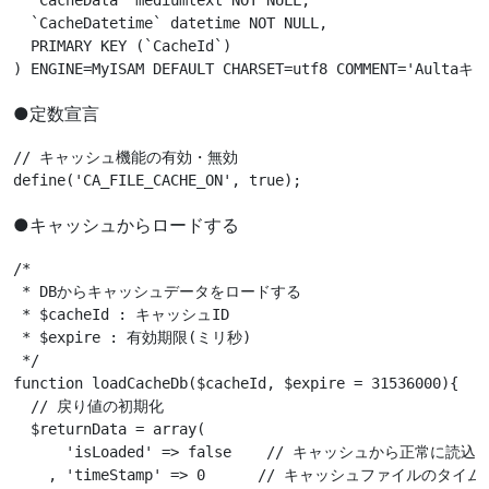
  `CacheData` mediumtext 
NOT
NULL
,

  `CacheDatetime` datetime 
NOT
NULL
,

  PRIMARY KEY (`CacheId`)

) ENGINE=MyISAM 
DEFAULT
 CHARSET=utf8 
COMMENT
=
'Aultaキ
●定数宣言
// キャッシュ機能の有効・無効

●キャッシュからロードする
/*

 * DBからキャッシュデータをロードする

 * $cacheId : キャッシュID

 * $expire : 有効期限(ミリ秒)

 */

function loadCacheDb($cacheId, $expire = 31536000){

  // 戻り値の初期化

  $returnData = array(

      'isLoaded' =
>
 false    // キャッシュから正常に読込み
    , 'timeStamp' =
>
 0      // キャッシュファイルのタイム