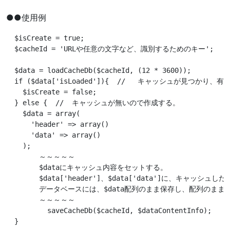
●●使用例
  $isCreate = true;

  $cacheId = 'URLや任意の文字など、識別するためのキー';

  $data = loadCacheDb($cacheId, (12 * 3600));

  if ($data['isLoaded']){  //	キャッシュが見つかり、有効期限内

    $isCreate = false;

  } else {  //  キャッシュが無いので作成する。

    $data = array(

      'header' =
>
 array()

      'data' =
>
 array()

    );

  	～～～～～

  	$dataにキャッシュ内容をセットする。

  	$data['header']、$data['data']に、キャッシュしたい内容を放り込んでいく。

  	データベースには、$data配列のまま保存し、配列のまま取り出すので、好きなように値をセットできます。

  	～～～～～

	  saveCacheDb($cacheId, $dataContentInfo);
