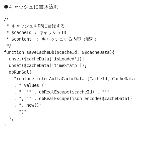
●キャッシュに書き込む
/*

 * キャッシュをDBに登録する

 * $cacheId : キャッシュID

 * $content  : キャッシュする内容（配列）

 */

function saveCacheDb($cacheId, 
&
$cacheData){

unset
($cacheData['isLoaded']);

unset
($cacheData['timeStamp']);

  dbRunSql(

    "replace into AultaCacheData (CacheId, CacheData, C
    . " values ("

    . "  '" . dbRealEscape($cacheId) . "'"

    . ", '" . dbRealEscape(json_encode($cacheData)) . "
    . ", now()"

    . ")"

  );
