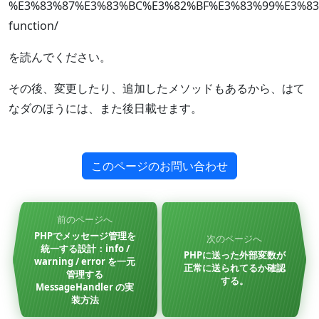
%E3%83%87%E3%83%BC%E3%82%BF%E3%83%99%E3%8
function/
を読んでください。
その後、変更したり、追加したメソッドもあるから、はて
なダのほうには、また後日載せます。
このページのお問い合わせ
前のページへ
PHPでメッセージ管理を
次のページへ
統一する設計：info /
PHPに送った外部変数が
warning / error を一元
正常に送られてるか確認
管理する
する。
MessageHandler の実
装方法