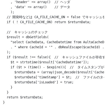
    , 'header' =
>
 array()  // ヘッダ

    , 'data' =
>
 array()    // データ

    );

  // 開発時などは CA_FILE_CACHE_ON = false でキャッシュを
  if ( ! CA_FILE_CACHE_ON) return $returnData;

  //  キャッシュのチェック

  $result = dbGetFields(

    "select CacheData, CacheDatetime from AultaCacheDat
    . " where CacheId = '" . dbRealEscape($cacheId) . "
  );

  if ($result !== false){  //  キャッシュファイルが存在する
    $t = strtotime($result['CacheDatetime']);

    if ($t 
>
 (time() - $expire)){  //  タイムスタンプ
      $returnData = (array)json_decode($result['CacheDa
      $returnData['timeStamp'] = $t;  //  ファイ
      $returnData['isLoaded'] = true;

    }

  }

  return $returnData;
