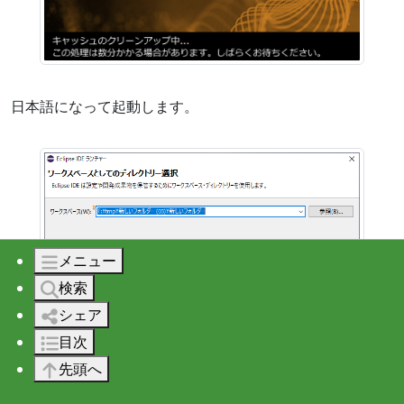
日本語になって起動します。
メニュー
検索
シェア
ワークスペースは前回起動時のがそのまま入っていると思
目次
いますのでそのまま 「起動」を押して起動します。
先頭へ