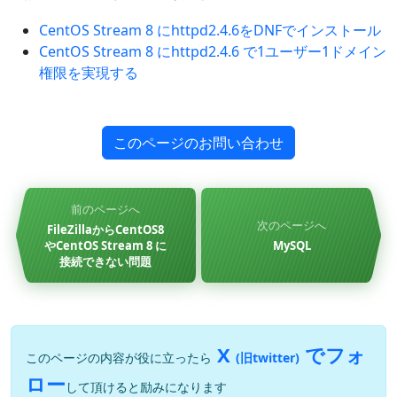
CentOS Stream 8 にhttpd2.4.6をDNFでインストール
CentOS Stream 8 にhttpd2.4.6 で1ユーザー1ドメイン
権限を実現する
このページのお問い合わせ
前のページへ
次のページへ
FileZillaからCentOS8
やCentOS Stream 8 に
MySQL
接続できない問題
X
でフォ
このページの内容が役に立ったら
(旧twitter)
ロー
して頂けると励みになります