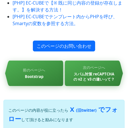
[PHP] EC-CUBEで【※ 既に同じ内容の登録が存在しま
す。】を解決する方法！
[PHP] EC-CUBEでテンプレート内からPHPを呼び、
Smartyの変数を参照する方法。
このページのお問い合わせ
次のページへ
前のページへ
スパム対策 reCAPTCHA
Bootstrap
の v2 と v3 の違いって？
X
でフォ
このページの内容が役に立ったら
(旧twitter)
ロー
して頂けると励みになります