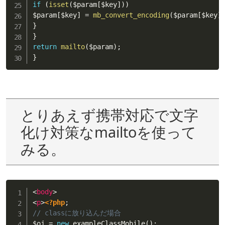
if
(
isset
(
$param
[
$key
]
)
)
$param
[
$key
]
=
mb_convert_encoding
(
$param
[
$key
]
}
}
return
mailto
(
$param
)
;
}
とりあえず携帯対応で文字
化け対策なmailtoを使って
みる。
<
body
>
<
p
>
<?php
;
// classに放り込んだ場合
$oj
=
new
exampleClassMobile
(
)
;