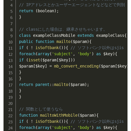
// IPアドレスとかユーザーエージェントなどなどで判別
return
(
boolean
)
;
}
// classにした場合は、継承させちゃいます。
class
exampleClassMobile
extends
exampleClass
{
public
function
mailto
(
$param
)
{
if
(
!
isSoftbank
(
)
)
{
// ソフトバンク以外はsjis
foreach
(
array
(
'subject'
,
'body'
)
as
$key
)
{
if
(
isset
(
$param
[
$key
]
)
)
$param
[
$key
]
=
mb_convert_encoding
(
$param
[
$key
]
}
}
return
parent
::
mailto
(
$param
)
;
}
}
// 関数として使うなら
function
mailtoWithMobile
(
$param
)
{
if
(
!
isSoftbank
(
)
)
{
// ソフトバンク以外はsjis
foreach
(
array
(
'subject'
,
'body'
)
as
$key
)
{