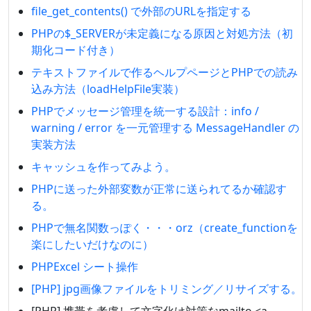
file_get_contents() で外部のURLを指定する
PHPの$_SERVERが未定義になる原因と対処方法（初
期化コード付き）
テキストファイルで作るヘルプページとPHPでの読み
込み方法（loadHelpFile実装）
PHPでメッセージ管理を統一する設計：info /
warning / error を一元管理する MessageHandler の
実装方法
キャッシュを作ってみよう。
PHPに送った外部変数が正常に送られてるか確認す
る。
PHPで無名関数っぽく・・・orz（create_functionを
楽にしたいだけなのに）
PHPExcel シート操作
[PHP] jpg画像ファイルをトリミング／リサイズする。
[PHP] 携帯を考慮して文字化け対策なmailto <a