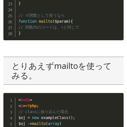
}
// ※関数として使うなら
function
mailto
(
$param
)
{
// 関数内のコードは、↑と同じで
}
とりあえずmailtoを使って
みる。
<
body
>
<
p
>
<?php
;
// classに放り込んだ場合
$oj
=
new
exampleClass
(
)
;
$oj
-
>
mailto
(
array
(