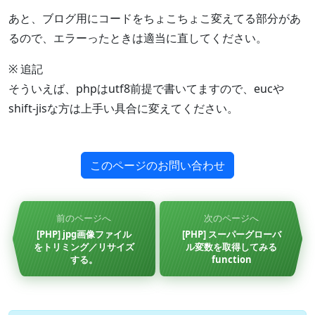
あと、ブログ用にコードをちょこちょこ変えてる部分があ
るので、エラーったときは適当に直してください。
※ 追記
そういえば、phpはutf8前提で書いてますので、eucや
shift-jisな方は上手い具合に変えてください。
このページのお問い合わせ
前のページへ
次のページへ
[PHP] jpg画像ファイル
[PHP] スーパーグローバ
をトリミング／リサイズ
ル変数を取得してみる
する。
function