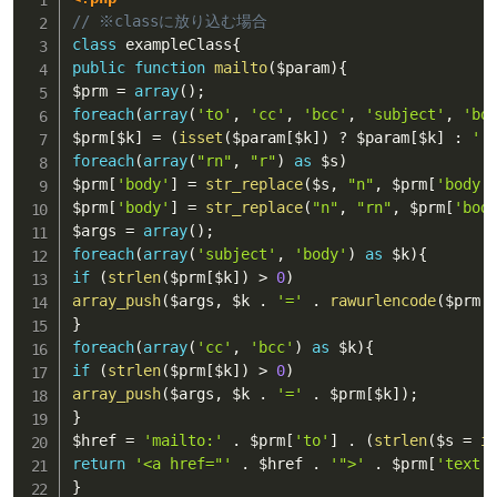
// ※classに放り込む場合
class
exampleClass
{
public
function
mailto
(
$param
)
{
$prm
=
array
(
)
;
foreach
(
array
(
'to'
,
'cc'
,
'bcc'
,
'subject'
,
'bo
$prm
[
$k
]
=
(
isset
(
$param
[
$k
]
)
?
$param
[
$k
]
:
''
foreach
(
array
(
"rn"
,
"r"
)
as
$s
)
$prm
[
'body'
]
=
str_replace
(
$s
,
"n"
,
$prm
[
'body'
$prm
[
'body'
]
=
str_replace
(
"n"
,
"rn"
,
$prm
[
'bod
$args
=
array
(
)
;
foreach
(
array
(
'subject'
,
'body'
)
as
$k
)
{
if
(
strlen
(
$prm
[
$k
]
)
>
0
)
array_push
(
$args
,
$k
.
'='
.
rawurlencode
(
$prm
[
}
foreach
(
array
(
'cc'
,
'bcc'
)
as
$k
)
{
if
(
strlen
(
$prm
[
$k
]
)
>
0
)
array_push
(
$args
,
$k
.
'='
.
$prm
[
$k
]
)
;
}
$href
=
'mailto:'
.
$prm
[
'to'
]
.
(
strlen
(
$s
=
i
return
'<a href="'
.
$href
.
'">'
.
$prm
[
'text'
}