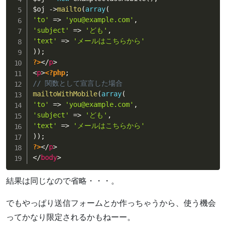
$oj
-
>
mailto
(
array
(
'to'
=
>
'you@example.com'
,
'subject'
=
>
'ども'
,
'text'
=
>
'メールはこちらから'
)
)
;
?>
</
p
>
<
p
>
<?php
;
// 関数として宣言した場合
mailtoWithMobile
(
array
(
'to'
=
>
'you@example.com'
,
'subject'
=
>
'ども'
,
'text'
=
>
'メールはこちらから'
)
)
;
?>
</
p
>
</
body
>
結果は同じなので省略・・・。
でもやっぱり送信フォームとか作っちゃうから、使う機会
ってかなり限定されるかもねーー。