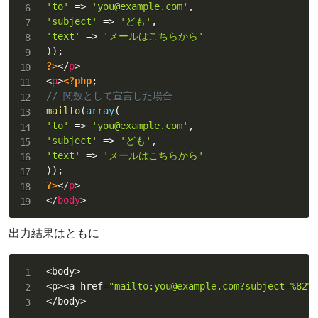
'to'
=
>
'you@example.com'
,
'subject'
=
>
'ども'
,
'text'
=
>
'メールはこちらから'
)
)
;
?>
</
p
>
<
p
>
<?php
;
// 関数として宣言した場合
mailto
(
array
(
'to'
=
>
'you@example.com'
,
'subject'
=
>
'ども'
,
'text'
=
>
'メールはこちらから'
)
)
;
?>
</
p
>
</
body
>
出力結果はともに
<
body
>
<
p
>
<
a href
=
"mailto:you@example.com?subject=%82%
<
/
body
>