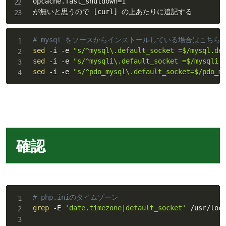
opcache.fast_shutdown
=
1

が無いと思うので 
[
curl
]
 の上あたりに追記する
# mysql をソースからインストールしている場合はこちら
sed
 -i -e 
"s/^mysql\.default_socket =$/mysql.de
sed
 -i -e 
"s/^mysqli\.default_socket =$/mysqli.
sed
 -i -e 
"s/^pdo_mysql\.default_socket=$/pdo_m
確認
# php.iniのタイムゾーン
grep
 -E 
'date.timezone|default_socket'
 /usr/loca