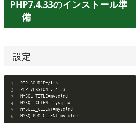
PHP7.4.33のインストール準
備
設定
DIR_SOURCE
=
/tmp

PHP_VERSION
=
7.4.33

MYSQL_TITLE
=
mysqlnd

MYSQL_CLIENT
=
mysqlnd

MYSQLI_CLIENT
=
mysqlnd

MYSQLPDO_CLIENT
=
mysqlnd