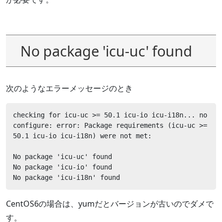
No package 'icu-uc' found
次のようなエラーメッセージのとき
checking for icu-uc >= 50.1 icu-io icu-i18n... no

configure: error: Package requirements (icu-uc >= 
50.1 icu-io icu-i18n) were not met:

No package 'icu-uc' found

No package 'icu-io' found

No package 'icu-i18n' found
CentOS6の場合は、yumだとバージョンが古いのでダメで
す。