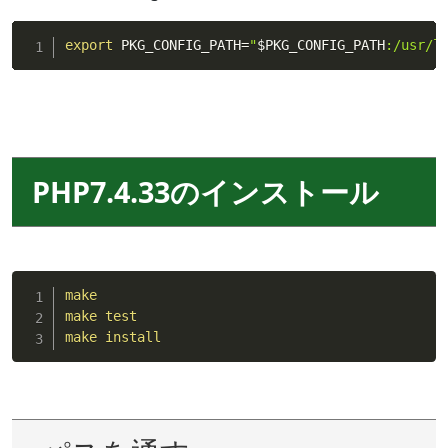
export
 PKG_CONFIG_PATH
=
"
$PKG_CONFIG_PATH
:/usr/l
PHP7.4.33のインストール
make
make
test
make
install