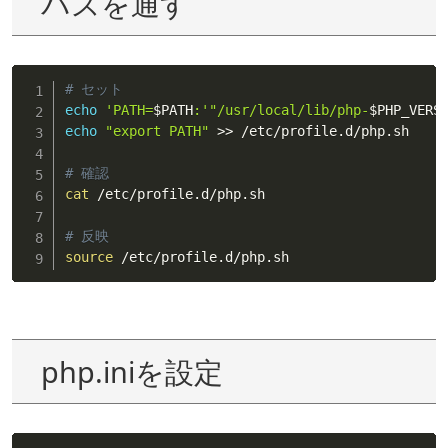
パスを通す
# セット
echo
'PATH=
$PATH
:'
"/usr/local/lib/php-
$PHP_VERS
echo
"export PATH"
>>
 /etc/profile.d/php.sh

# 確認
cat
 /etc/profile.d/php.sh

# 反映
source
 /etc/profile.d/php.sh
php.iniを設定