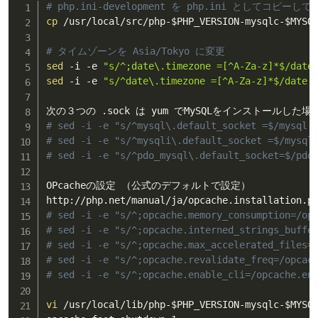
# php.ini-development を php.ini としてコピーし
cp
 /usr/local/src/php-
$PHP_VERSION
-mysqlc-
$MYSQ
# タイムゾーンを Asia/Tokyo に変更
sed
 -i -e 
"s/^;date\.timezone =[^A-Za-z]*$/date
sed
 -i -e 
"s/^date\.timezone =[^A-Za-z]*$/date.
# sed -i -e "s/^mysql\.default_socket =$/mysql.
# sed -i -e "s/^mysqli\.default_socket =$/mysql
# sed -i -e "s/^pdo_mysql\.default_socket=$/pdo
OPcacheの設定 （公式のデフォルトで設定）

# sed -i -e "s/^;opcache.memory_consumption=/op
# sed -i -e "s/^;opcache.interned_strings_buffe
# sed -i -e "s/^;opcache.max_accelerated_files=
# sed -i -e "s/^;opcache.revalidate_freq=/opcac
# sed -i -e "s/^;opcache.enable_cli=/opcache.en
vi
 /usr/local/lib/php-
$PHP_VERSION
-mysqlc-
$MYSQ