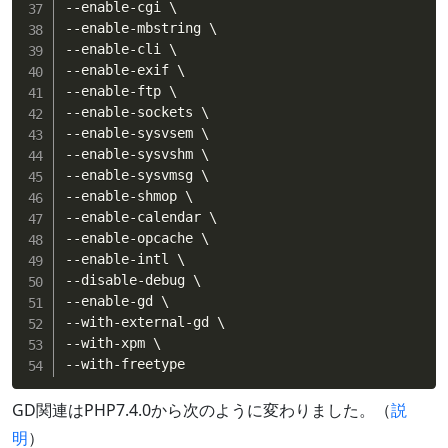
--enable-cgi \

--enable-mbstring \

--enable-cli \

--enable-exif \

--enable-ftp \

--enable-sockets \

--enable-sysvsem \

--enable-sysvshm \

--enable-sysvmsg \

--enable-shmop \

--enable-calendar \

--enable-opcache \

--enable-intl \

--disable-debug \

--enable-gd \

--with-external-gd \

--with-xpm \

--with-freetype
GD関連はPHP7.4.0から次のように変わりました。（
説
明
）