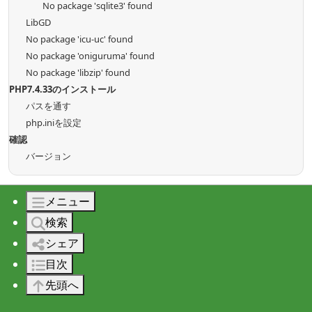
No package 'sqlite3' found
LibGD
No package 'icu-uc' found
No package 'oniguruma' found
No package 'libzip' found
PHP7.4.33のインストール
パスを通す
php.iniを設定
確認
バージョン
メニュー
検索
ノートPCが３画面に
シェア
持ち運べるモバイルモニター
目次
先頭へ
アマゾンで見る