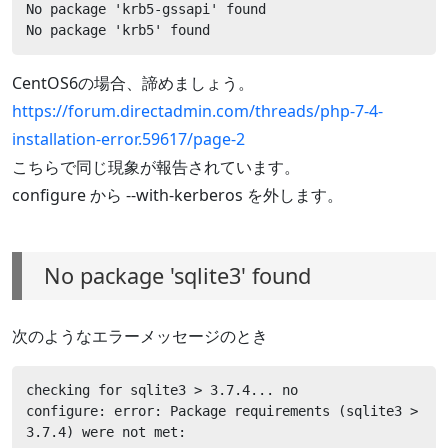
No package 'krb5-gssapi' found

No package 'krb5' found
CentOS6の場合、諦めましょう。
https://forum.directadmin.com/threads/php-7-4-
installation-error.59617/page-2
こちらで同じ現象が報告されています。
configure から --with-kerberos を外します。
No package 'sqlite3' found
次のようなエラーメッセージのとき
checking for sqlite3 > 3.7.4... no

configure: error: Package requirements (sqlite3 > 
3.7.4) were not met:
