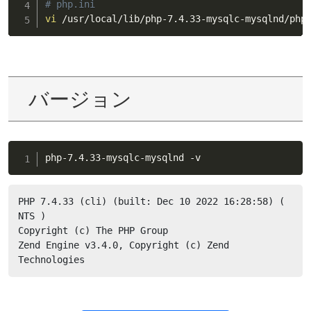
# php.ini
vi
 /usr/local/lib/php-7.4.33-mysqlc-mysqlnd/php
バージョン
php-7.4.33-mysqlc-mysqlnd -v
PHP 7.4.33 (cli) (built: Dec 10 2022 16:28:58) ( 
NTS )

Copyright (c) The PHP Group

Zend Engine v3.4.0, Copyright (c) Zend 
Technologies