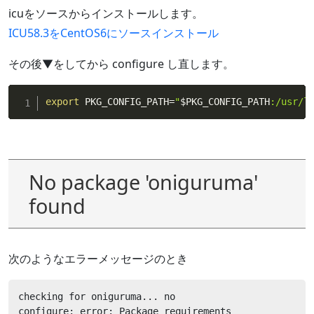
icuをソースからインストールします。
ICU58.3をCentOS6にソースインストール
その後▼をしてから configure し直します。
export
 PKG_CONFIG_PATH
=
"
$PKG_CONFIG_PATH
:/usr/l
No package 'oniguruma'
found
次のようなエラーメッセージのとき
checking for oniguruma... no

configure: error: Package requirements 