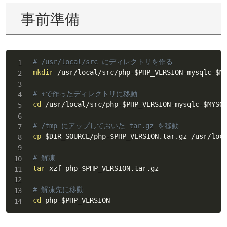
事前準備
# /usr/local/src にディレクトリを作る
mkdir
 /usr/local/src/php-
$PHP_VERSION
-mysqlc-
$M
# ↑で作ったディレクトリに移動
cd
 /usr/local/src/php-
$PHP_VERSION
-mysqlc-
$MYSQ
# /tmp にアップしておいた tar.gz を移動
cp
$DIR_SOURCE
/php-
$PHP_VERSION
.tar.gz /usr/loc
# 解凍
tar
 xzf php-
$PHP_VERSION
.tar.gz

# 解凍先に移動
cd
 php-
$PHP_VERSION