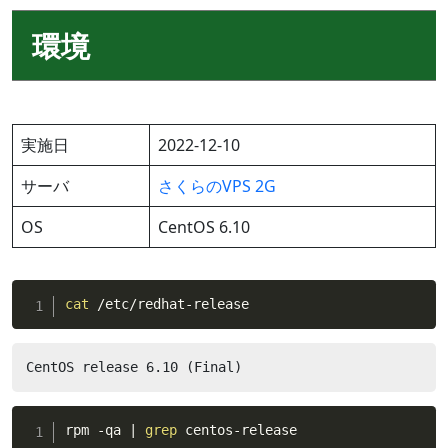
環境
実施日
2022-12-10
サーバ
さくらのVPS 2G
OS
CentOS 6.10
cat
 /etc/redhat-release
CentOS release 6.10 (Final)
rpm -qa 
|
grep
 centos-release