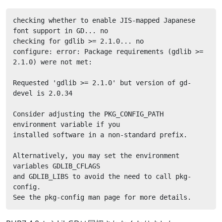
checking whether to enable JIS-mapped Japanese 
font support in GD... no

checking for gdlib >= 2.1.0... no

configure: error: Package requirements (gdlib >= 
2.1.0) were not met:

Requested 'gdlib >= 2.1.0' but version of gd-
devel is 2.0.34

Consider adjusting the PKG_CONFIG_PATH 
environment variable if you

installed software in a non-standard prefix.

Alternatively, you may set the environment 
variables GDLIB_CFLAGS

and GDLIB_LIBS to avoid the need to call pkg-
config.

See the pkg-config man page for more details.