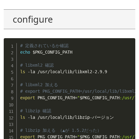
configure
# 定義されているか確認
echo
$PKG_CONFIG_PATH
# libxml2 確認
ls
 -la /usr/local/lib/libxml2-2.9.9

# libxml2 加える
# export PKG_CONFIG_PATH=/usr/local/lib/libxml2
export
 PKG_CONFIG_PATH
=
"
$PKG_CONFIG_PATH
:/usr/l
# libzip 確認
ls
 -la /usr/local/lib/libzip-バージョン

# libzip 加える （▲が 1.5.2だった）
export
 PKG_CONFIG_PATH
=
"
$PKG_CONFIG_PATH
:/usr/l