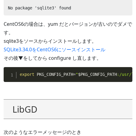
No package 'sqlite3' found
CentOS6の場合は、yum だとバージョンが古いのでダメで
す。
sqlite3をソースからインストールします。
SQLite3.34.0をCentOS6にソースインストール
その後▼をしてから configure し直します。
export
 PKG_CONFIG_PATH
=
"
$PKG_CONFIG_PATH
:/usr/l
LibGD
次のようなエラーメッセージのとき