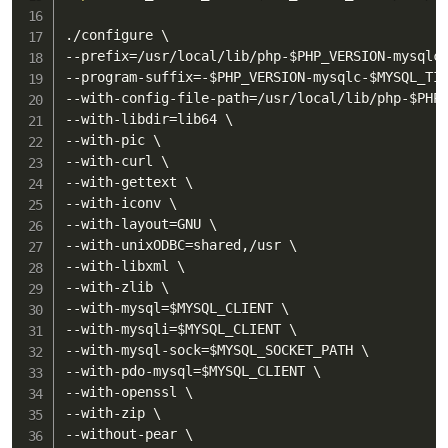
./configure \

--prefix
=
/usr/local/lib/php-
$PHP_VERSION
-mysqlc
--program-suffix
=
-
$PHP_VERSION
-mysqlc-
$MYSQL_TI
--with-config-file-path
=
/usr/local/lib/php-
$PHP
--with-libdir
=
lib64 \

--with-pic \

--with-curl \

--with-gettext \

--with-iconv \

--with-layout
=
GNU \

--with-unixODBC
=
shared,/usr \

--with-libxml \

--with-zlib \

--with-mysql
=
$MYSQL_CLIENT
 \

--with-mysqli
=
$MYSQL_CLIENT
 \

--with-mysql-sock
=
$MYSQL_SOCKET_PATH
 \

--with-pdo-mysql
=
$MYSQL_CLIENT
 \

--with-openssl \

--with-zip \

--without-pear \
