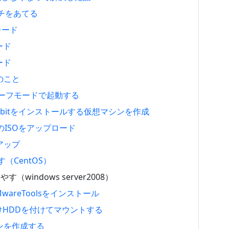
パッチをあてる
グレード
ード
ード
きのこと
0をセーフモードで起動する
Pro 64bitをインストールする仮想マシンを作成
用のISOをアップロード
クアップ
す（CentOS）
す（windows server2008）
VMwareToolsをインストール
に外付けHDDを付けてマウントする
ーンを作成する