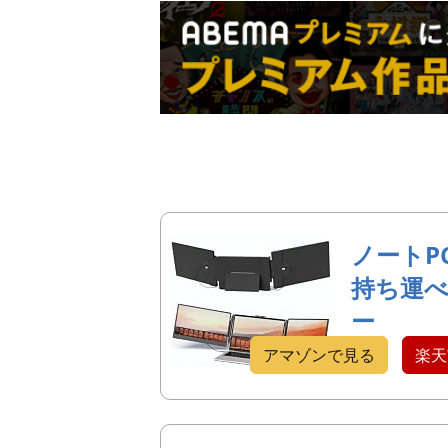
ノートP
持ち運
ー
アマゾンで見る
楽天