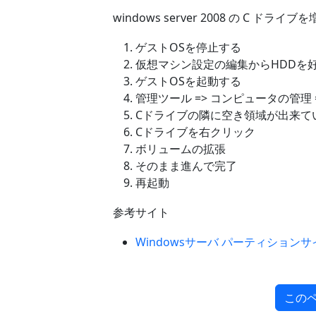
windows server 2008 の C ドラ
ゲストOSを停止する
仮想マシン設定の編集からHDDを
ゲストOSを起動する
管理ツール => コンピュータの管理 
Cドライブの隣に空き領域が出来て
Cドライブを右クリック
ボリュームの拡張
そのまま進んで完了
再起動
参考サイト
Windowsサーバ パーティション
この