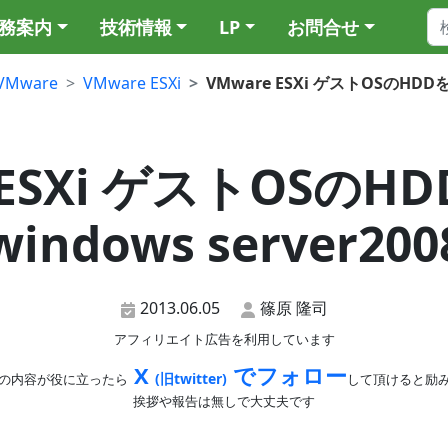
務案内
技術情報
LP
お問合せ
VMware
VMware ESXi
VMware ESXi ゲストOSのHDDを
 ESXi ゲストOSの
indows server20
2013.06.05
篠原 隆司
アフィリエイト広告を利用しています
X
でフォロー
(旧twitter)
の内容が役に立ったら
して頂けると励
挨拶や報告は無しで大丈夫です