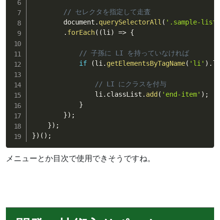
// セレクタを指定して走査
        document
.
querySelectorAll
(
'.sample-list
.
forEach
(
(
li
)
=>
{
// 子孫に LI を持っていなければ
if
(
li
.
getElementsByTagName
(
'li'
)
.
l
// LI にクラスを付与
                li
.
classList
.
add
(
'end-item'
)
;
}
}
)
;
}
)
;
}
)
(
)
;
メニューとか目次で使用できそうですね。