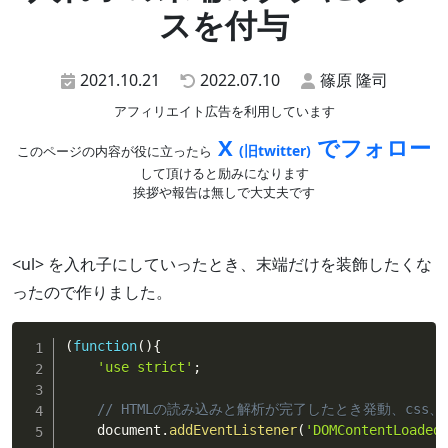
スを付与
2021.10.21
2022.07.10
篠原 隆司
アフィリエイト広告を利用しています
X
でフォロー
(旧twitter)
このページの内容が役に立ったら
して頂けると励みになります
挨拶や報告は無しで大丈夫です
<ul> を入れ子にしていったとき、末端だけを装飾したくな
ったので作りました。
(
function
(
)
{
'use strict'
;
// HTMLの読み込みと解析が完了したとき発動、css、
    document
.
addEventListener
(
'DOMContentLoaded