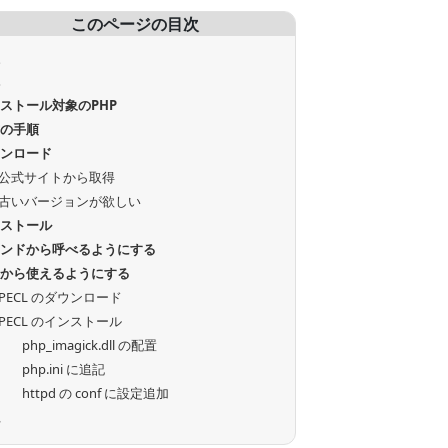
このページの目次
徴
境
ストール対象のPHP
式の手順
ウンロード
公式サイトから取得
古いバージョンが欲しい
ンストール
マンドから呼べるようにする
Pから使えるようにする
PECL のダウンロード
PECL のインストール
php_imagick.dll の配置
php.ini に追記
httpd の conf に設定追加
認