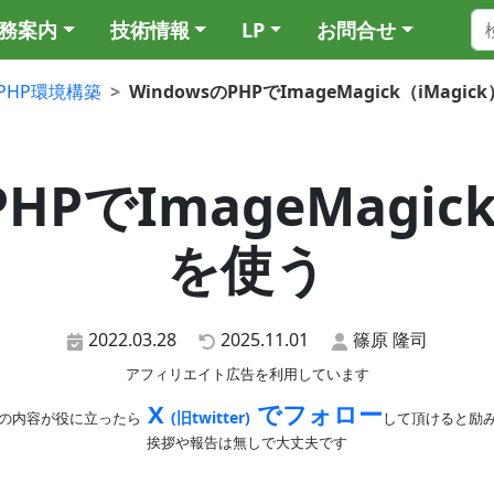
務案内
技術情報
LP
お問合せ
PHP環境構築
WindowsのPHPでImageMagick（iMagi
HPでImageMagick
を使う
2022.03.28
2025.11.01
篠原 隆司
アフィリエイト広告を利用しています
X
でフォロー
(旧twitter)
の内容が役に立ったら
して頂けると励
挨拶や報告は無しで大丈夫です