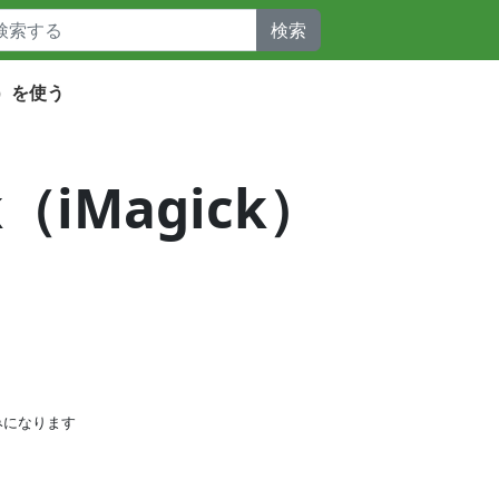
検索
ck）を使う
（iMagick）
みになります