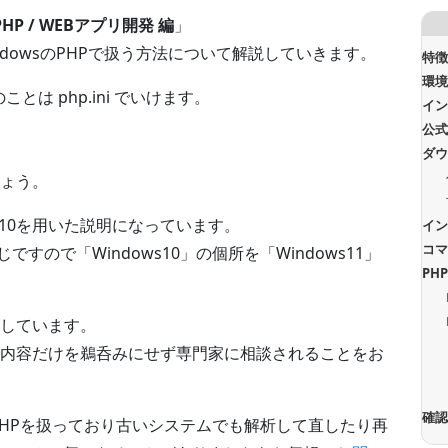
HP / WEBアプリ開発 編
」
）をWindowsのPHPで扱う方法について解説していきます。
特
環
とは php.ini でいけます。
イン
。
公
ダ
ょう。
ows10を用いた説明になっています。
イ
コ
は同じですので「Windows10」の個所を「Windows11」
PH
しています。
内容だけを鵜呑みにせず専門家に相談されることをお
確
PHPを扱っており古いシステムでも解析して直したり再