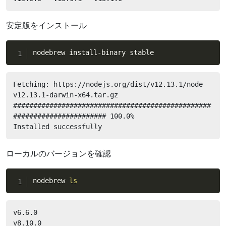
安定版をインストール
nodebrew install-binary stable
Fetching: https://nodejs.org/dist/v12.13.1/node-
v12.13.1-darwin-x64.tar.gz

#################################################
####################### 100.0%

Installed successfully
ローカルのバージョンを確認
nodebrew 
ls
v6.6.0

v8.10.0
