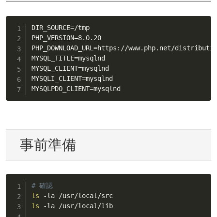
DIR_SOURCE
=
/tmp

PHP_VERSION
=
8.0.20

PHP_DOWNLOAD_URL
=
https://www.php.net/distributi
MYSQL_TITLE
=
mysqlnd

MYSQL_CLIENT
=
mysqlnd

MYSQLI_CLIENT
=
mysqlnd

MYSQLPDO_CLIENT
=
mysqlnd
事前準備
# 確認
ls
ls
 -la /usr/local/lib
