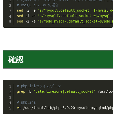
# MySQL 5.7.34 の場合
sed
 -i -e 
"s/^mysql\.default_socket =$/mysql.de
sed
 -i -e 
"s/^mysqli\.default_socket =$/mysqli.
sed
 -i -e 
"s/^pdo_mysql\.default_socket=$/pdo_m
確認
# php.iniのタイムゾーン
grep
 -E 
'date.timezone|default_socket'
 /usr/loca
# php.ini
vi
 /usr/local/lib/php-8.0.20-mysqlc-mysqlnd/php