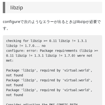
libzip
configureで次のようなエラーが出るときはlibzipが必要で
す。
checking for libzip >= 0.11 libzip != 1.3.1 
libzip != 1.7.0... no

configure: error: Package requirements (libzip >= 
0.11 libzip != 1.3.1 libzip != 1.7.0) were not 
met:

Package 'libzip', required by 'virtual:world', 
not found

Package 'libzip', required by 'virtual:world', 
not found

Package 'libzip', required by 'virtual:world', 
not found

Consider adjusting the PKG_CONFIG_PATH 