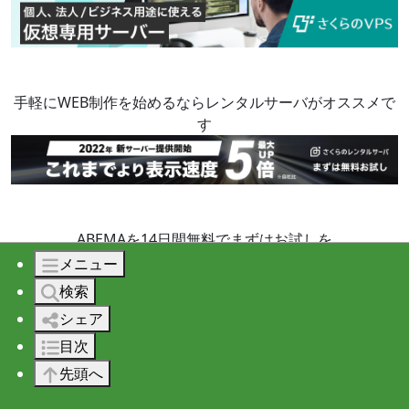
手軽にWEB制作を始めるならレンタルサーバがオススメで
す
ABEMAを14日間無料でまずはお試しを
メニュー
検索
シェア
目次
このページの目次
先頭へ
環境