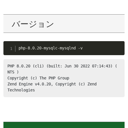
バージョン
php-8.0.20-mysqlc-mysqlnd -v
PHP 8.0.20 (cli) (built: Jun 30 2022 07:14:43) ( 
NTS )

Copyright (c) The PHP Group

Zend Engine v4.0.20, Copyright (c) Zend 
Technologies