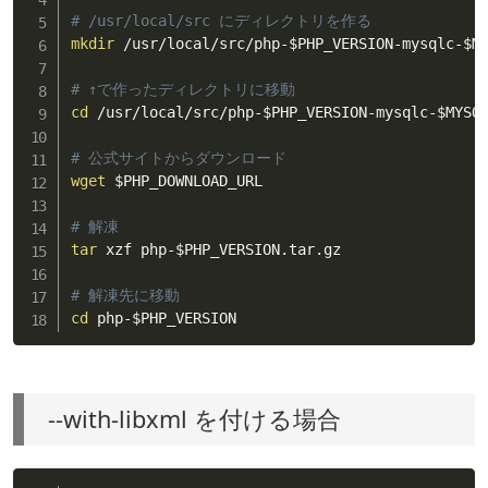
# /usr/local/src にディレクトリを作る
mkdir
 /usr/local/src/php-
$PHP_VERSION
-mysqlc-
$M
# ↑で作ったディレクトリに移動
cd
 /usr/local/src/php-
$PHP_VERSION
-mysqlc-
$MYSQ
# 公式サイトからダウンロード
wget
$PHP_DOWNLOAD_URL
# 解凍
tar
 xzf php-
$PHP_VERSION
.tar.gz

# 解凍先に移動
cd
 php-
$PHP_VERSION
--with-libxml を付ける場合