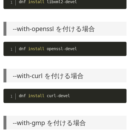
dnf 
install
 libxml2-devel
--with-openssl を付ける場合
dnf 
install
 openssl-devel
--with-curl を付ける場合
dnf 
install
 curl-devel
--with-gmp を付ける場合