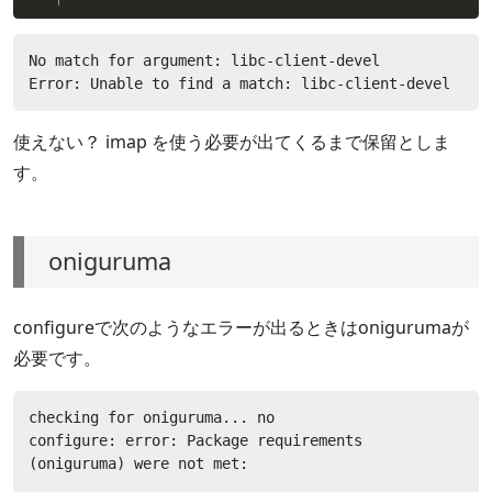
No match for argument: libc-client-devel

Error: Unable to find a match: libc-client-devel
使えない？ imap を使う必要が出てくるまで保留としま
す。
oniguruma
configureで次のようなエラーが出るときはonigurumaが
必要です。
checking for oniguruma... no

configure: error: Package requirements 
(oniguruma) were not met:
