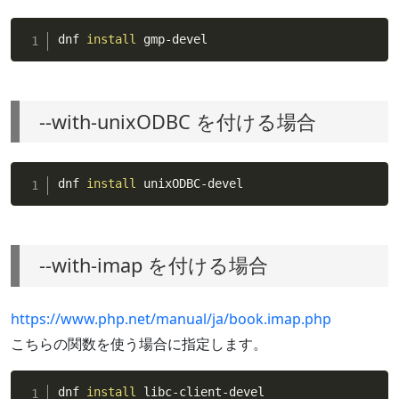
dnf 
install
 gmp-devel
--with-unixODBC を付ける場合
dnf 
install
 unixODBC-devel
--with-imap を付ける場合
https://www.php.net/manual/ja/book.imap.php
こちらの関数を使う場合に指定します。
dnf 
install
 libc-client-devel