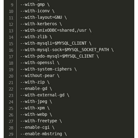
--with-gmp \

--with-iconv \

--with-layout
=
GNU \

--with-kerberos \

--with-unixODBC
=
shared,/usr \

--with-zlib \

--with-mysqli
=
$MYSQL_CLIENT
 \

--with-mysql-sock
=
$MYSQL_SOCKET_PATH
 \

--with-pdo-mysql
=
$MYSQL_CLIENT
 \

--with-openssl \

--with-system-ciphers \

--without-pear \

--with-zip \

--enable-gd \

--with-external-gd \

--with-jpeg \

--with-xpm \

--with-webp \

--with-freetype \

--enable-cgi \

--enable-mbstring \
