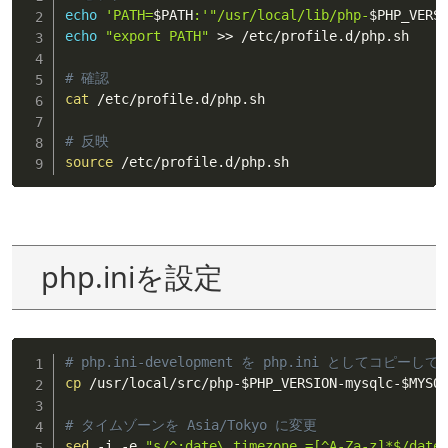
echo
'PATH=
$PATH
:'
"/usr/local/lib/php-
$PHP_VERS
echo
"export PATH"
>>
 /etc/profile.d/php.sh

# 確認
cat
 /etc/profile.d/php.sh

# 反映
source
 /etc/profile.d/php.sh
php.iniを設定
# php.ini-development を php.ini としてコピーし
cp
 /usr/local/src/php-
$PHP_VERSION
-mysqlc-
$MYSQ
# タイムゾーンを Asia/Tokyo に変更
sed
 -i -e 
"s/^;date\.timezone =[^A-Za-z]*$/date