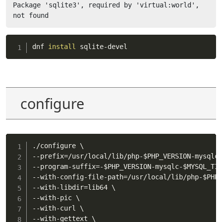
Package 'sqlite3', required by 'virtual:world', 
not found
dnf 
install
 sqlite-devel
configure
./configure \

--prefix
=
/usr/local/lib/php-
$PHP_VERSION
-mysqlc
--program-suffix
=
-
$PHP_VERSION
-mysqlc-
$MYSQL_TI
--with-config-file-path
=
/usr/local/lib/php-
$PHP
--with-libdir
=
lib64 \

--with-pic \

--with-curl \

--with-gettext \
