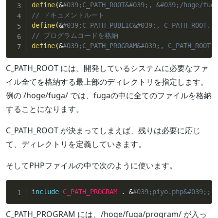
define
(
&
#039;C_PATH_ROOT&#039;, &#039;/hoge/fug
// ドキュメントルート
define
(
&
#039;C_PATH_PUBLIC&#039;, C_PATH_ROOT. 
// プログラムコードを格納
define
(
&
#039;C_PATH_PROGRAM&#039;, C_PATH_ROOT 
C_PATH_ROOT には、開発しているシステムに必要なファ
イル全てを格納する最上部のディレクトリを指定します。
例の /hoge/fuga/ では、fugaの中に全てのファイルを格納
することになります。
C_PATH_ROOT が決まってしまえば、残りは必要に応じ
て、ディレクトリを定義していきます。
そしてPHPファイルの中で次のように使います。
include
C_PATH_PROGRAM
.
&
#039;piyo.php&#039;;
C_PATH_PROGRAM には、/hoge/fuga/program/ が入っ