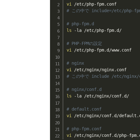
vi
# この中で include=/etc/php-f
# php-fpm.d
ls
 -la /etc/php-fpm.d/

# PHP-FPMの設定
vi
 /etc/php-fpm.d/www.conf

# nginx
vi
# この中で include /etc/nginx/
# nginx/conf.d
ls
 -la /etc/nginx/conf.d/

# default.conf
vi
 /etc/nginx/conf.d/default.c
# php-fpm.conf
vi
 /etc/nginx/conf.d/php-fpm.