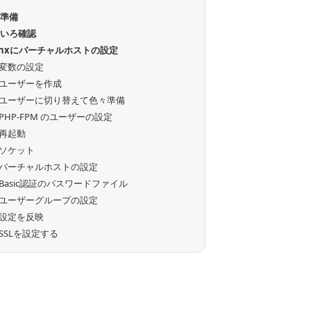
境
前準備
ろいろ確認
inxにバーチャルホストの設定
変数の設定
ユーザーを作成
ユーザーに切り替えて色々準備
PHP-FPM のユーザーの設定
再起動
ソケット
バーチャルホストの設定
Basic認証のパスワードファイル
ユーザーグループの設定
設定を反映
SSLを設定する