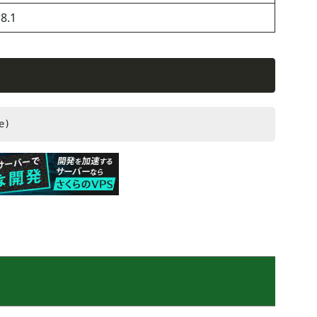
8.1
e)