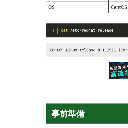
OS
CentOS 
cat
 /etc/redhat-release
CentOS Linux release 8.1.1911 (Cor
事前準備