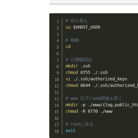
# 切り替え
su
$VHOST_USER
# 移動
cd
# 公開鍵認証
mkdir
chmod
vi
chmod
 0644 ./.ssh/authorized_k
# www 以下にweb関連を置く
mkdir
 -p ./www/
{
log,public_ht
chmod
 -R 0770 ./www

# rootに戻る
exit