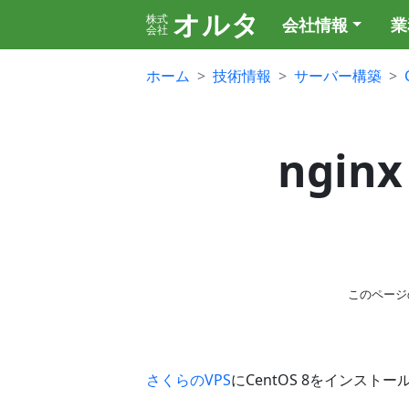
オルタ
株式
会社情報
業
会社
ホーム
技術情報
サーバー構築
ngin
このページ
さくらのVPS
にCentOS 8をインスト