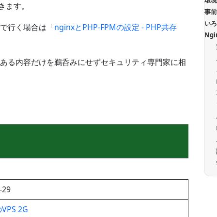
環
いきます。
事
い
版で行く場合は「
nginxとPHP-FPMの設定 - PHP共存
Ng
ある内容だけを鵜呑みにせずセキュリティ専門家に相
-29
PS 2G