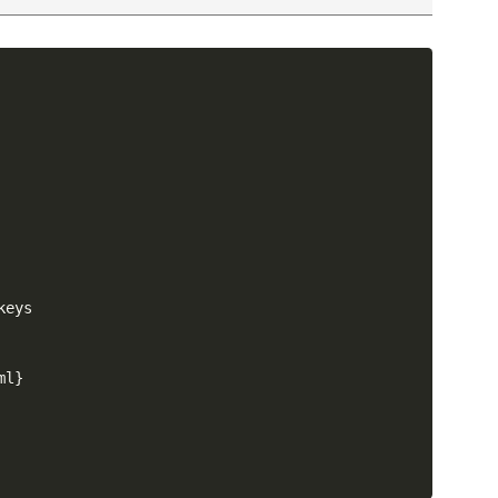
eys

ml
}