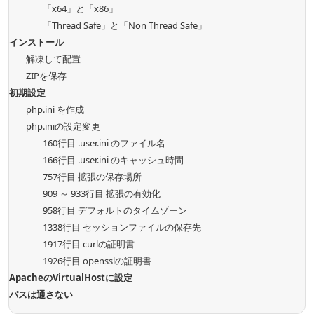
「x64」と「x86」
「Thread Safe」と「Non Thread Safe」
インストール
解凍して配置
ZIPを保存
初期設定
php.ini を作成
php.iniの設定変更
160行目 .user.ini のファイル名
166行目 .user.ini のキャッシュ時間
757行目 拡張の保存場所
909 ～ 933行目 拡張の有効化
958行目 デフォルトのタイムゾーン
1338行目 セッションファイルの保存先
1917行目 curlの証明書
1926行目 opensslの証明書
ApacheのVirtualHostに設定
パスは通さない