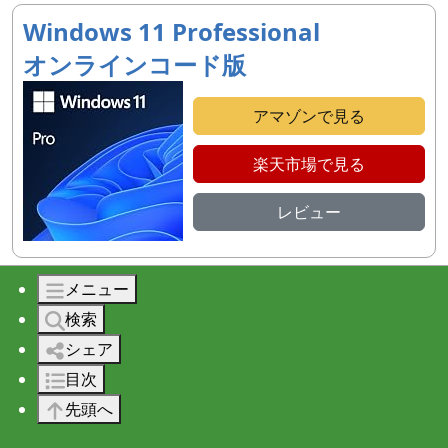
Windows 11 Professional
オンラインコード版
アマゾンで見る
楽天市場で見る
レビュー
メニュー
このページへのリンクは自由に行って頂いて構いません。
検索
ただし文章・画像の無断転載は禁止です。
シェア
目次
先頭へ