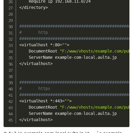
<
/directory
>
###############################################
#       http
###############################################
<
virtualhost *:80
=
""
>
    DocumentRoot 
"F:/www/vhosts/example.com/pub
<
/virtualhost
>
###############################################
#       https
###############################################
<
virtualhost *:443
=
""
>
    DocumentRoot 
"F:/www/vhosts/example.com/pub
<
/virtualhost
>