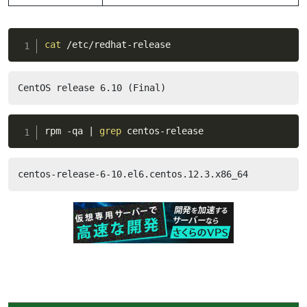
cat
 /etc/redhat-release
CentOS release 6.10 (Final)
rpm -qa 
|
grep
 centos-release
centos-release-6-10.el6.centos.12.3.x86_64