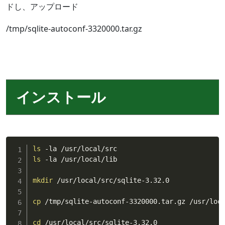
ドし、アップロード
/tmp/sqlite-autoconf-3320000.tar.gz
インストール
ls
ls
 -la /usr/local/lib

mkdir
 /usr/local/src/sqlite-3.32.0

cp
 /tmp/sqlite-autoconf-3320000.tar.gz /usr/loca
cd
 /usr/local/src/sqlite-3.32.0
