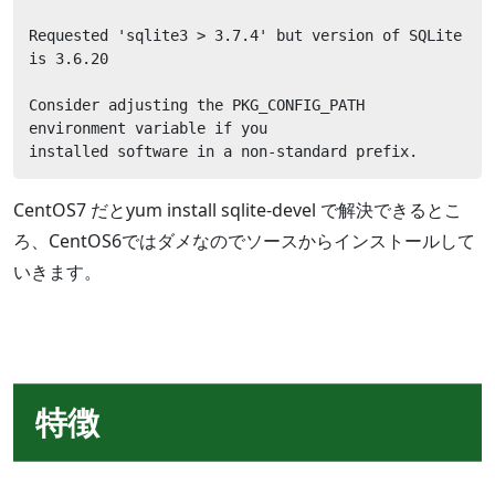
Requested 'sqlite3 > 3.7.4' but version of SQLite 
is 3.6.20

Consider adjusting the PKG_CONFIG_PATH 
environment variable if you

installed software in a non-standard prefix.
CentOS7 だとyum install sqlite-devel で解決できるとこ
ろ、CentOS6ではダメなのでソースからインストールして
いきます。
特徴