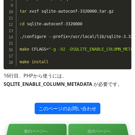
tar
 xvzf sqlite-autoconf-3320000.tar.gz

cd
 sqlite-autoconf-3320000

./configure --prefix
=
/usr/local/lib/sqlite-3.32.
make
 CFLAGS
=
"-g -O2 -DSQLITE_ENABLE_COLUMN_META
make
install
16行目、PHPから使うには、
SQLITE_ENABLE_COLUMN_METADATA
が必要です。
このページのお問い合わせ
前のページへ
次のページへ