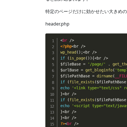
特定のページだけに効かせたい大きめのC
header.php
<
br
/>
<?php
<
br 
/
>
wp_head
(
)
;
<
br 
/
>
if
(
is_page
(
)
)
{
<
br 
/
>
$fileBase
=
'/page/'
.
get_th
$urlBase
=
get_bloginfo
(
'temp
$filePathBase
=
dirname
(
__FIL
if
(
file_exists
(
$filePathBase
echo
'<link type="text/css" r
}
<
br 
/
>
if
(
file_exists
(
$filePathBase
echo
'<script type="text/java
}
<
br 
/
>
}
<
br 
/
>
?>
<
br
/>