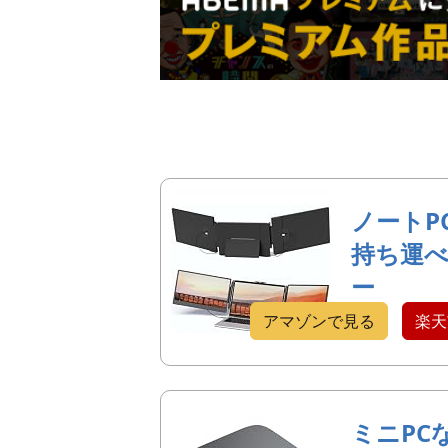
ノートP
持ち運
ー
アマゾンで見る
楽天
ミニPC