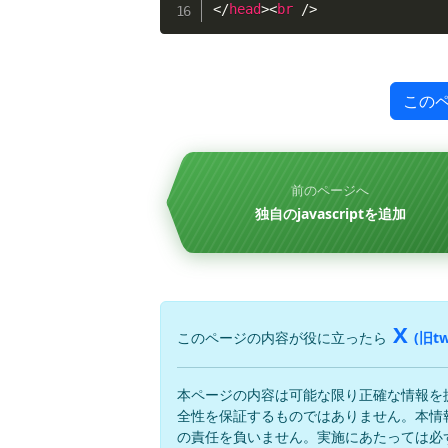
</
head
>
<
br
/>
この
前のページへ
独自のjavascriptを追加
X
このページの内容が役に立ったら
(旧tw
本ページの内容は可能な限り正確な情報を
全性を保証するものではありません。本情
の責任を負いません。実施にあたっては必