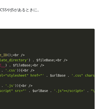
SSやJSがあるときに。
e_ID
(
)
;
<
br 
/
>
late_directory'
)
.
$fileBase
;
<
br 
/
>
E__
)
.
$fileBase
;
<
br 
/
>
.
'.css'
)
)
{
<
br 
/
>
el="stylesheet" href="'
.
$urlBase
.
'.css" charset="utf
.
'.js'
)
)
{
<
br 
/
>
script" src="'
.
$urlBase
.
'.js"></script>'
.
"\n"
;
<
br 