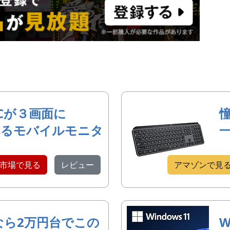
Cが３画面に
べるモバイルモニタ
市場で見る
レビュー
アマゾンで見
なら2万円台でこの
W