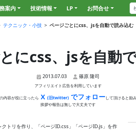
務案内
技術情報
LP
お問合せ
テクニック・小技
ページごとにcss、jsを自動で読み込む
とにcss、jsを自動
2013.07.03
篠原 隆司
アフィリエイト広告を利用しています
X
でフォロー
(旧twitter)
の内容が役に立ったら
して頂けると励
挨拶や報告は無しで大丈夫です
トリを作り、「ページID.css」「ページID.js」を作