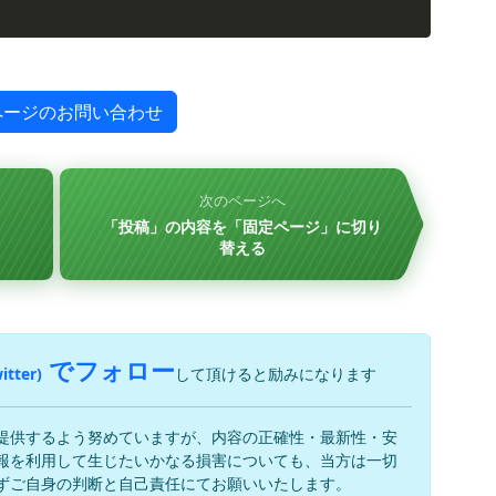
ページのお問い合わせ
次のページへ
「投稿」の内容を「固定ページ」に切り
替える
でフォロー
itter)
して頂けると励みになります
提供するよう努めていますが、内容の正確性・最新性・安
報を利用して生じたいかなる損害についても、当方は一切
ずご自身の判断と自己責任にてお願いいたします。