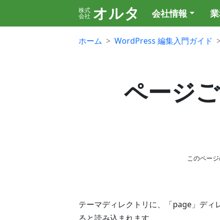
オルタ
株式
会社情報
業
会社
ホーム
WordPress 編集入門ガイド
ページご
このページ
テーマディレクトリに、「page」ディレク
ると読み込まれます。