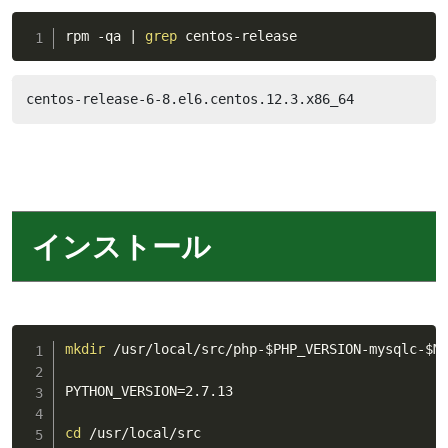
rpm -qa 
|
grep
 centos-release
centos-release-6-8.el6.centos.12.3.x86_64
インストール
mkdir
 /usr/local/src/php-
$PHP_VERSION
-mysqlc-
$M
PYTHON_VERSION
=
2.7.13

cd
 /usr/local/src
