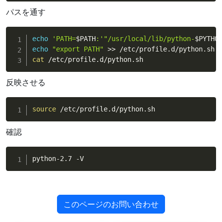
パスを通す
echo
'PATH=
$PATH
:'
"/usr/local/lib/python-
$PYTHO
echo
"export PATH"
>>
cat
 /etc/profile.d/python.sh
反映させる
source
 /etc/profile.d/python.sh
確認
python-2.7 -V
このページのお問い合わせ