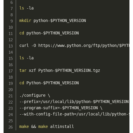
ls
 -la

mkdir
 python-
$PYTHON_VERSION
cd
 python-
$PYTHON_VERSION
curl -O https://www.python.org/ftp/python/
$PYTH
ls
 -la

tar
 xzf Python-
$PYTHON_VERSION
.tgz

cd
 Python-
$PYTHON_VERSION
./configure \

--prefix
=
/usr/local/lib/python-
$PYTHON_VERSION
 \
--program-suffix
=
-
$PYTHON_VERSION
 \

--with-config-file-path
=
/usr/local/lib/python-
$
make
&&
make
 altinstall