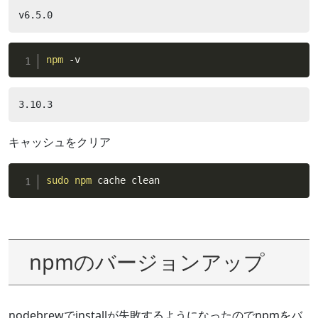
v6.5.0
npm
 -v
3.10.3
キャッシュをクリア
sudo
npm
 cache clean
npmのバージョンアップ
nodebrewでinstallが失敗するようになったのでnpmをバ