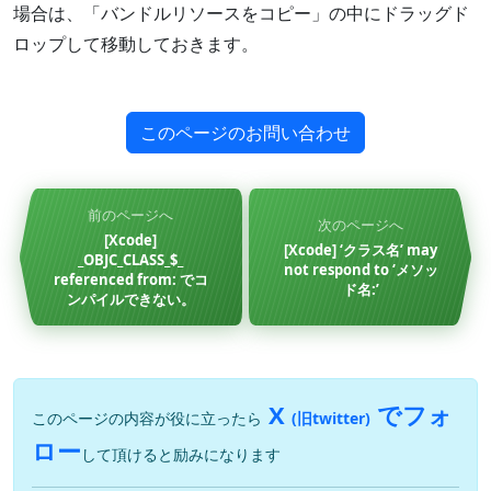
場合は、「バンドルリソースをコピー」の中にドラッグド
ロップして移動しておきます。
このページのお問い合わせ
前のページへ
次のページへ
[Xcode]
[Xcode] ‘クラス名’ may
_OBJC_CLASS_$_
not respond to ‘メソッ
referenced from: でコ
ド名:’
ンパイルできない。
X
でフォ
このページの内容が役に立ったら
(旧twitter)
ロー
して頂けると励みになります