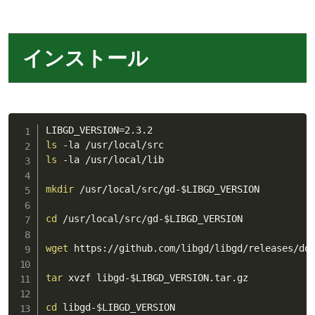
インストール
LIBGD_VERSION
=
ls
ls
 -la /usr/local/lib

mkdir
 /usr/local/src/gd-
$LIBGD_VERSION
cd
 /usr/local/src/gd-
$LIBGD_VERSION
wget
 https://github.com/libgd/libgd/releases/do
tar
 xvzf libgd-
$LIBGD_VERSION
.tar.gz

cd
 libgd-
$LIBGD_VERSION