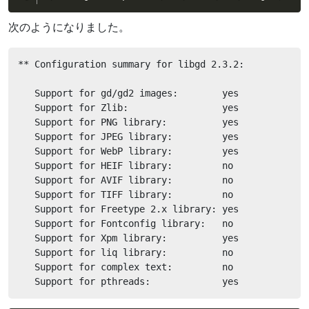
次のようになりました。
** Configuration summary for libgd 2.3.2:

   Support for gd/gd2 images:        yes

   Support for Zlib:                 yes

   Support for PNG library:          yes

   Support for JPEG library:         yes

   Support for WebP library:         yes

   Support for HEIF library:         no

   Support for AVIF library:         no

   Support for TIFF library:         no

   Support for Freetype 2.x library: yes

   Support for Fontconfig library:   no

   Support for Xpm library:          yes

   Support for liq library:          no

   Support for complex text:         no

   Support for pthreads:             yes