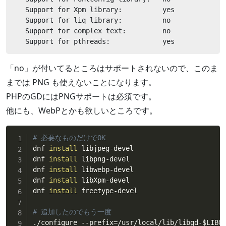
   Support for Xpm library:          yes

   Support for liq library:          no

   Support for complex text:         no

   Support for pthreads:             yes
「no」が付いてるところはサポートされないので、このま
までは PNG も使えないことになります。
PHPのGDにはPNGサポートは必須です。
他にも、WebPとかも欲しいところです。
# 必要なものだけでOK
dnf 
install
 libjpeg-devel

dnf 
install
 libpng-devel

dnf 
install
 libwebp-devel

dnf 
install
 libXpm-devel

dnf 
install
 freetype-devel

# 追加したのでもう一度
./configure --prefix
=
/usr/local/lib/libgd-
$LIBG