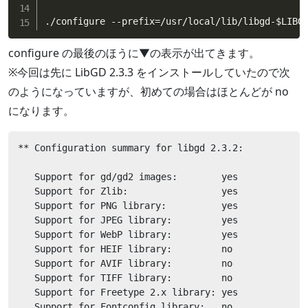
./configure --prefix
=
/usr/local/lib/libgd-
$LIBG
configure の最後のほうに▼の表示が出てきます。
※今回は先に LibGD 2.3.3 をインストールしていたので次
のようになっていますが、初めての場合はほとんどが no
になります。
** Configuration summary for libgd 2.3.2:

   Support for gd/gd2 images:        yes

   Support for Zlib:                 yes

   Support for PNG library:          yes

   Support for JPEG library:         yes

   Support for WebP library:         yes

   Support for HEIF library:         no

   Support for AVIF library:         no

   Support for TIFF library:         no

   Support for Freetype 2.x library: yes

   Support for Fontconfig library:   no
