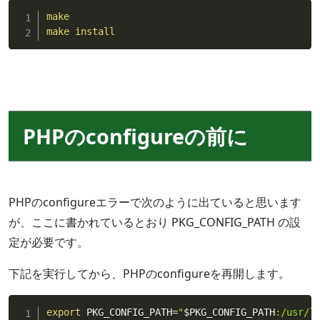
make
make
install
PHPのconfigureの前に
PHPのconfigureエラーで次のように出ていると思います
が、ここに書かれているとおり PKG_CONFIG_PATH の設
定が必要です。
下記を実行してから、PHPのconfigureを再開します。
export
 PKG_CONFIG_PATH
=
"
$PKG_CONFIG_PATH
:/usr/l