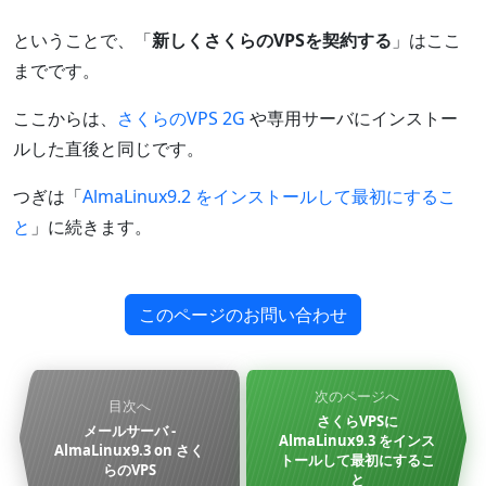
ということで、「
新しくさくらのVPSを契約する
」はここ
までです。
ここからは、
さくらのVPS 2G
や専用サーバにインストー
ルした直後と同じです。
つぎは「
AlmaLinux9.2 をインストールして最初にするこ
と
」に続きます。
このページのお問い合わせ
次のページへ
目次へ
さくらVPSに
メールサーバ -
AlmaLinux9.3 をインス
AlmaLinux9.3 on さく
トールして最初にするこ
らのVPS
と