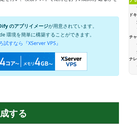
ド
Dify のアプリイメージ
が用意されています。
 Code 環境を簡単に構築することができます。
チ
試すなら『XServer VPS』
ナ
成する