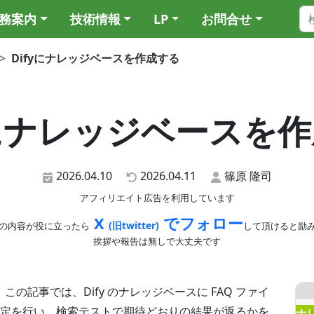
務案内
技術情報
LP
お問合せ
Difyにナレッジベースを作成する
yにナレッジベースを
2026.04.10
2026.04.11
篠原 隆司
アフィリエイト広告を利用しています
X
でフォロー
(旧twitter)
の内容が役に立ったら
して頂けると励
挨拶や報告は無しで大丈夫です
。この記事では、Dify のナレッジベースに FAQ ファイ
定を行い、検索テストで期待どおりの結果が返るかを
ナ