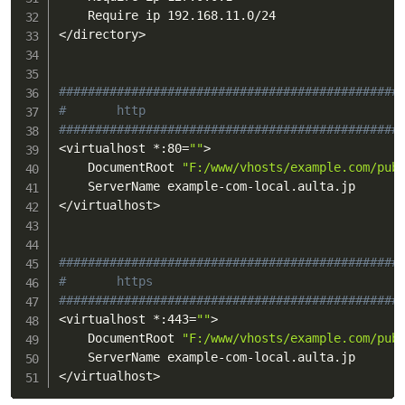
<
/directory
>
###############################################
#       http
###############################################
<
virtualhost *:80
=
""
>
    DocumentRoot 
"F:/www/vhosts/example.com/pub
<
/virtualhost
>
###############################################
#       https
###############################################
<
virtualhost *:443
=
""
>
    DocumentRoot 
"F:/www/vhosts/example.com/pub
<
/virtualhost
>