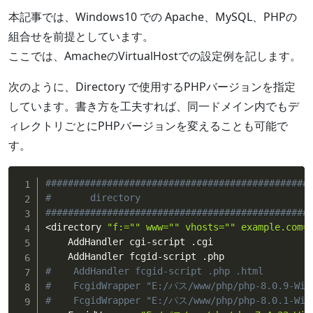
本記事では、Windows10 での Apache、MySQL、PHPの
組合せを前提としています。
ここでは、AmacheのVirtualHostでの設定例を記します。
次のように、Directory で使用するPHPバージョンを指定
しています。書き方を工夫すれば、同一ドメイン内でもデ
ィレクトリごとにPHPバージョンを変えることも可能で
す。
###############################################
#       directory
###############################################
<
directory 
"f:="
" www="
" vhosts="
" example.com=
    AddHandler cgi-script .cgi

#    AddHandler fcgid-script .php .html
#    FcgidWrapper "E:/パス/www/php/php-8.0.9-Win
#    FcgidWrapper "E:/パス/www/php/php-8.0.1-Win