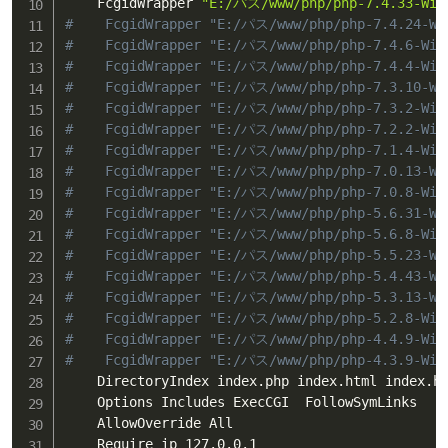
    FcgidWrapper 
"E:/パス/www/php/php-7.4.33-Win3
#    FcgidWrapper "E:/パス/www/php/php-7.4.24-Wi
#    FcgidWrapper "E:/パス/www/php/php-7.4.6-Win
#    FcgidWrapper "E:/パス/www/php/php-7.4.4-Win
#    FcgidWrapper "E:/パス/www/php/php-7.3.10-Wi
#    FcgidWrapper "E:/パス/www/php/php-7.3.2-Win
#    FcgidWrapper "E:/パス/www/php/php-7.2.2-Win
#    FcgidWrapper "E:/パス/www/php/php-7.1.4-Win
#    FcgidWrapper "E:/パス/www/php/php-7.0.13-Wi
#    FcgidWrapper "E:/パス/www/php/php-7.0.8-Win
#    FcgidWrapper "E:/パス/www/php/php-5.6.31-Wi
#    FcgidWrapper "E:/パス/www/php/php-5.6.8-Win
#    FcgidWrapper "E:/パス/www/php/php-5.5.23-Wi
#    FcgidWrapper "E:/パス/www/php/php-5.4.43-Wi
#    FcgidWrapper "E:/パス/www/php/php-5.3.13-Wi
#    FcgidWrapper "E:/パス/www/php/php-5.2.8-Win
#    FcgidWrapper "E:/パス/www/php/php-4.4.9-Win
#    FcgidWrapper "E:/パス/www/php/php-4.3.9-Win
    DirectoryIndex index.php index.html index.ht
    Options Includes ExecCGI  FollowSymLinks

    AllowOverride All

    Require ip 127.0.0.1
