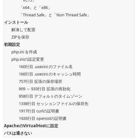
「VC15」
「x64」と「x86」
「Thread Safe」と「Non Thread Safe」
インストール
解凍して配置
ZIPを保存
初期設定
php.ini を作成
php.iniの設定変更
160行目 .user.ini のファイル名
166行目 .user.ini のキャッシュ時間
757行目 拡張の保存場所
909 ～ 933行目 拡張の有効化
958行目 デフォルトのタイムゾーン
1338行目 セッションファイルの保存先
1917行目 curlの証明書
1926行目 opensslの証明書
ApacheのVirtualHostに設定
パスは通さない