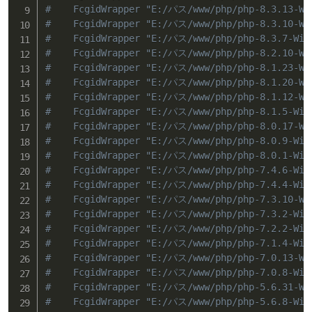
#    FcgidWrapper "E:/パス/www/php/php-8.3.13-Wi
#    FcgidWrapper "E:/パス/www/php/php-8.3.10-Wi
#    FcgidWrapper "E:/パス/www/php/php-8.3.7-Win
#    FcgidWrapper "E:/パス/www/php/php-8.2.10-Wi
#    FcgidWrapper "E:/パス/www/php/php-8.1.23-Wi
#    FcgidWrapper "E:/パス/www/php/php-8.1.20-Wi
#    FcgidWrapper "E:/パス/www/php/php-8.1.12-Wi
#    FcgidWrapper "E:/パス/www/php/php-8.1.5-Win
#    FcgidWrapper "E:/パス/www/php/php-8.0.17-Wi
#    FcgidWrapper "E:/パス/www/php/php-8.0.9-Win
#    FcgidWrapper "E:/パス/www/php/php-8.0.1-Win
#    FcgidWrapper "E:/パス/www/php/php-7.4.6-Win
#    FcgidWrapper "E:/パス/www/php/php-7.4.4-Win
#    FcgidWrapper "E:/パス/www/php/php-7.3.10-Wi
#    FcgidWrapper "E:/パス/www/php/php-7.3.2-Win
#    FcgidWrapper "E:/パス/www/php/php-7.2.2-Win
#    FcgidWrapper "E:/パス/www/php/php-7.1.4-Win
#    FcgidWrapper "E:/パス/www/php/php-7.0.13-Wi
#    FcgidWrapper "E:/パス/www/php/php-7.0.8-Win
#    FcgidWrapper "E:/パス/www/php/php-5.6.31-Wi
#    FcgidWrapper "E:/パス/www/php/php-5.6.8-Win