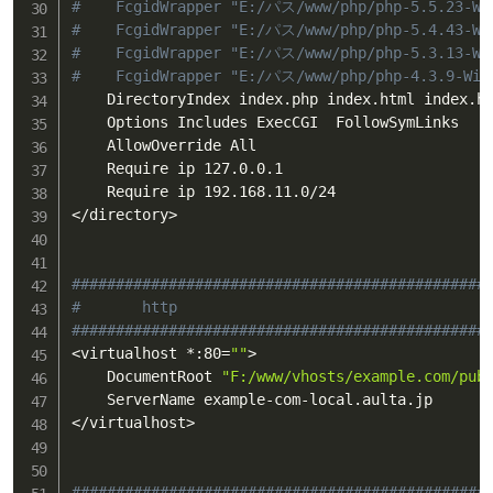
#    FcgidWrapper "E:/パス/www/php/php-5.5.23-Wi
#    FcgidWrapper "E:/パス/www/php/php-5.4.43-Wi
#    FcgidWrapper "E:/パス/www/php/php-5.3.13-Wi
#    FcgidWrapper "E:/パス/www/php/php-4.3.9-Win
    DirectoryIndex index.php index.html index.ht
    Options Includes ExecCGI  FollowSymLinks

    AllowOverride All

    Require ip 127.0.0.1

<
/directory
>
###############################################
#       http
###############################################
<
virtualhost *:80
=
""
>
    DocumentRoot 
"F:/www/vhosts/example.com/pub
<
/virtualhost
>
###############################################