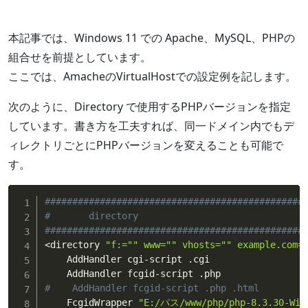
本記事では、Windows 11 での Apache、MySQL、PHPの
組合せを前提としています。
ここでは、AmacheのVirtualHostでの設定例を記します。
次のように、Directory で使用するPHPバージョンを指定
しています。書き方を工夫すれば、同一ドメイン内でもデ
ィレクトリごとにPHPバージョンを変えることも可能で
す。
###############################################
#       directory
###############################################
<
directory 
"f:="
" www="
" vhosts="
" example.com=
    AddHandler cgi-script .cgi

#    AddHandler fcgid-script .php .html
    FcgidWrapper 
"E:/パス/www/php/php-8.3.30-Win3