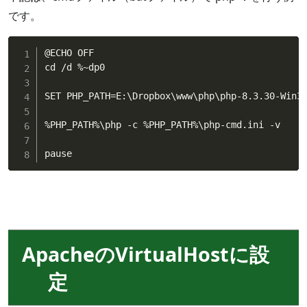
です。
@ECHO OFF

cd /d %~dp0

SET PHP_PATH=E:\Dropbox\www\php\php-8.3.30-Win32
%PHP_PATH%\php -c %PHP_PATH%\php-cmd.ini -v

pause
ApacheのVirtualHostに設
定