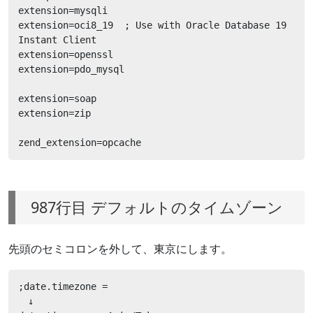
extension=mysqli

extension=oci8_19  ; Use with Oracle Database 19 
Instant Client

extension=openssl

extension=pdo_mysql

extension=soap

extension=zip

zend_extension=opcache
987行目 デフォルトのタイムゾーン
先頭のセミコロンを外して、東京にします。
;date.timezone =

　↓
