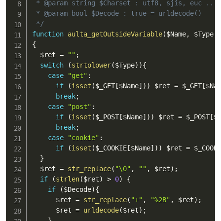
 * @param string $Charset : utf8, sjis, euc ... 
 * @param bool $Decode : true = urldecode()

 */
function
aulta_getOutsideVariable
(
$Name
,
$Type
,
{
$ret
=
""
;
switch
(
strtolower
(
$Type
)
)
{
case
"get"
:
if
(
isset
(
$_GET
[
$Name
]
)
)
$ret
=
$_GET
[
$Na
break
;
case
"post"
:
if
(
isset
(
$_POST
[
$Name
]
)
)
$ret
=
$_POST
[
$
break
;
case
"cookie"
:
if
(
isset
(
$_COOKIE
[
$Name
]
)
)
$ret
=
$_COOK
}
$ret
=
str_replace
(
"\0"
,
""
,
$ret
)
;
if
(
strlen
(
$ret
)
>
0
)
{
if
(
$Decode
)
{
$ret
=
str_replace
(
"+"
,
"%2B"
,
$ret
)
;
$ret
=
urldecode
(
$ret
)
;
}