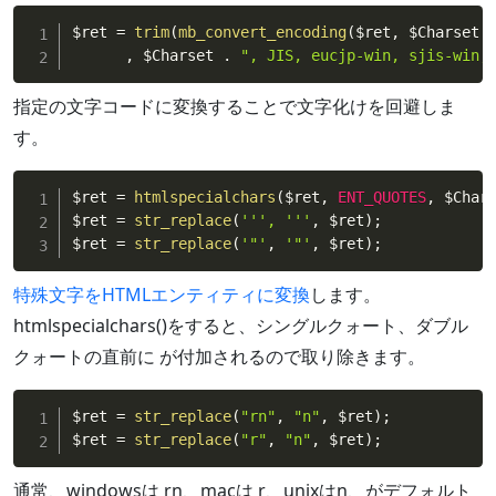
$ret
=
trim
(
mb_convert_encoding
(
$ret
,
$Charset
,
$Charset
.
", JIS, eucjp-win, sjis-win,
指定の文字コードに変換することで文字化けを回避しま
す。
$ret
=
htmlspecialchars
(
$ret
,
ENT_QUOTES
,
$Char
$ret
=
str_replace
(
''
', '
''
,
$ret
)
;
$ret
=
str_replace
(
'"'
,
'"'
,
$ret
)
;
特殊文字をHTMLエンティティに変換
します。
htmlspecialchars()をすると、シングルクォート、ダブル
クォートの直前に が付加されるので取り除きます。
$ret
=
str_replace
(
"rn"
,
"n"
,
$ret
)
;
$ret
=
str_replace
(
"r"
,
"n"
,
$ret
)
;
通常、windowsは rn、macは r、unixはn、がデフォルト