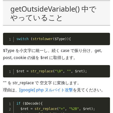
getOutsideVariable() 中で
やっていること
switch
(
strtolower
(
$Type
)
)
{
$Type を小文字に統一し、続く case で振り分け、get,
post, cookie の値を $ret に取得します。
$ret
=
str_replace
(
"\0"
,
""
,
$ret
)
;
"" を str_replace で 空文字 に変換します。
理由は、
[google] php ヌルバイト攻撃
を見てください。
if
(
$Decode
)
{
$ret
=
str_replace
(
"+"
,
"%2B"
,
$ret
)
;