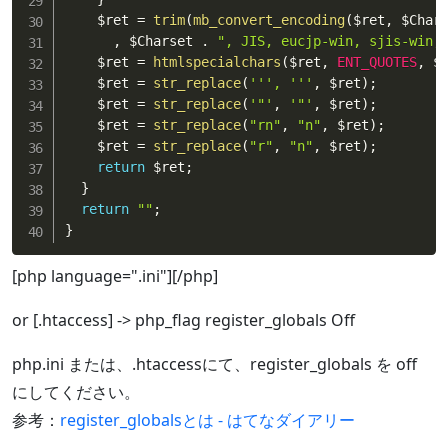
$ret
=
trim
(
mb_convert_encoding
(
$ret
,
$Char
,
$Charset
.
", JIS, eucjp-win, sjis-win,
$ret
=
htmlspecialchars
(
$ret
,
ENT_QUOTES
,
$
$ret
=
str_replace
(
''
', '
''
,
$ret
)
;
$ret
=
str_replace
(
'"'
,
'"'
,
$ret
)
;
$ret
=
str_replace
(
"rn"
,
"n"
,
$ret
)
;
$ret
=
str_replace
(
"r"
,
"n"
,
$ret
)
;
return
$ret
;
}
return
""
;
}
[php language=".ini"][/php]
or [.htaccess] -> php_flag register_globals Off
php.ini または、.htaccessにて、register_globals を off
にしてください。
参考：
register_globalsとは - はてなダイアリー