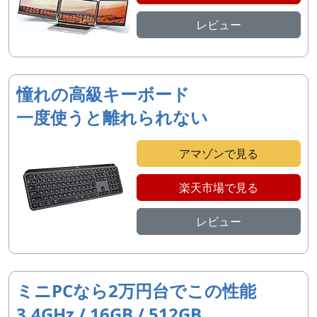
レビュー
憧れの高級キーボード
一度使うと離れられない
アマゾンで見る
楽天市場で見る
レビュー
ミニPCなら2万円台でこの性能
3.4GHz / 16GB / 512GB