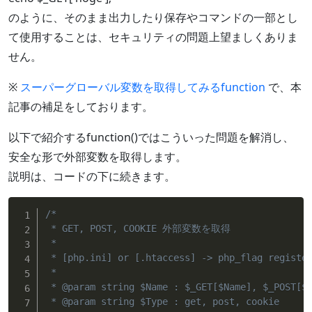
のように、そのまま出力したり保存やコマンドの一部とし
て使用することは、セキュリティの問題上望ましくありま
せん。
※
スーパーグローバル変数を取得してみるfunction
で、本
記事の補足をしております。
以下で紹介するfunction()ではこういった問題を解消し、
安全な形で外部変数を取得します。
説明は、コードの下に続きます。
/*

 * GET, POST, COOKIE 外部変数を取得

 *

 * [php.ini] or [.htaccess] -> php_flag register
 *

 * @param string $Name : $_GET[$Name], $_POST[$N
 * @param string $Type : get, post, cookie
