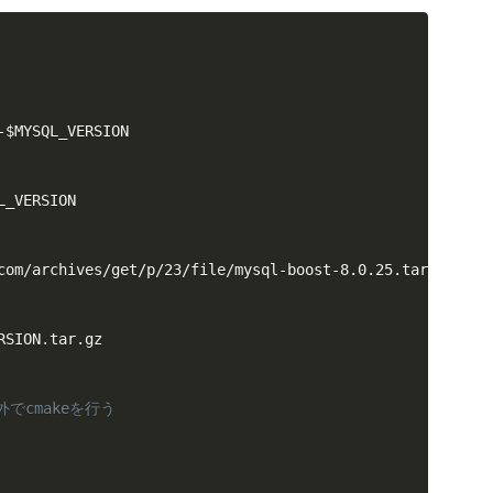
-
$MYSQL_VERSION
L_VERSION
com/archives/get/p/23/file/mysql-boost-8.0.25.tar.gz

RSION
.tar.gz

でcmakeを行う