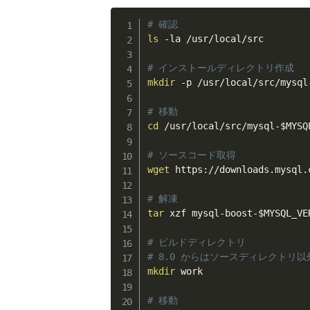
# 確認
ls
 -la /usr/local/src

# インストールディレクトリ作成
mkdir
 -p /usr/local/src/mysql
# 移動
cd
 /usr/local/src/mysql-
$MYSQ
# ソースコード取得
wget
 https://downloads.mysql.
# 解凍
tar
 xzf mysql-boost-
$MYSQL_VE
# ビルドディレクトリ
# 8.0 からはソースディレクトリ以外
mkdir
 work

# 移動