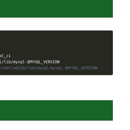
l_ci

l/lib/mysql-
$MYSQL_VERSION
/mnt/wd2tb/lib/mysql/mysql-$MYSQL_VERSION