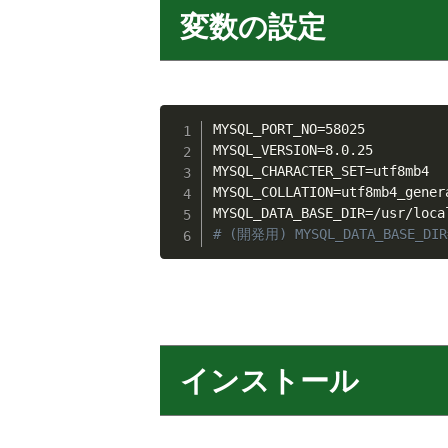
変数の設定
MYSQL_PORT_NO
=
58025

MYSQL_VERSION
=
8.0.25

MYSQL_CHARACTER_SET
=
utf8mb4

MYSQL_COLLATION
=
utf8mb4_genera
MYSQL_DATA_BASE_DIR
=
/usr/loca
# (開発用) MYSQL_DATA_BASE_DIR=
インストール