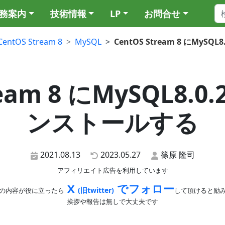
務案内
技術情報
LP
お問合せ
CentOS Stream 8
MySQL
CentOS Stream 8 にMy
ream 8 にMySQL8
ンストールする
2021.08.13
2023.05.27
篠原 隆司
アフィリエイト広告を利用しています
X
でフォロー
(旧twitter)
の内容が役に立ったら
して頂けると励
挨拶や報告は無しで大丈夫です