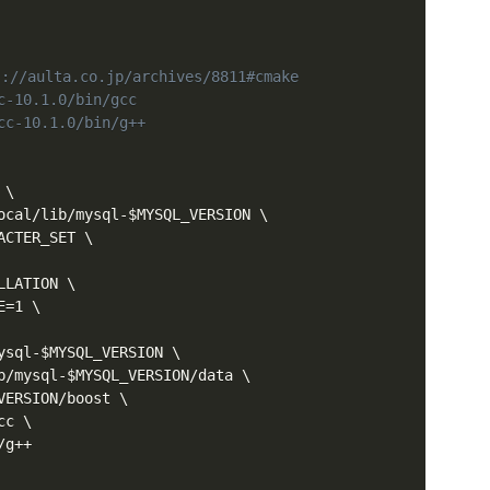
aulta.co.jp/archives/8811#cmake
c-10.1.0/bin/gcc
cc-10.1.0/bin/g++
 \

ocal/lib/mysql-
$MYSQL_VERSION
 \

ACTER_SET
 \

LLATION
 \

E
=
1 \

ysql-
$MYSQL_VERSION
 \

b/mysql-
$MYSQL_VERSION
/data \

VERSION
/boost \

c \

g++
