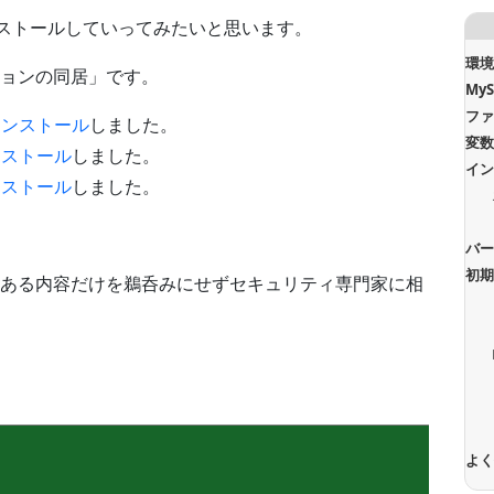
ソースインストールしていってみたいと思います。
環
ョンの同居」です。
My
ファ
をインストール
しました。
変
インストール
しました。
イ
インストール
しました。
。
バ
初
ある内容だけを鵜呑みにせずセキュリティ専門家に相
よ