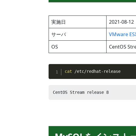
実施日
2021-08-12
サーバ
VMware ESX
OS
CentOS Str
cat
 /etc/redhat-release
CentOS Stream release 8