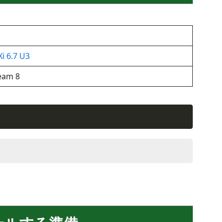
i 6.7 U3
eam 8