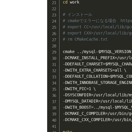
cd
 work

# インストール
# cmakeでエラーになる場合　https://
# export CC=/usr/local/lib/gc
# export CXX=/usr/local/lib/g
# rm CMakeCache.txt
cmake 
..
/mysql-
$MYSQL_VERSION
-DCMAKE_INSTALL_PREFIX
=
/usr/l
-DDEFAULT_CHARSET
=
$MYSQL_CHAR
-DWITH_EXTRA_CHARSETS
=
all \

-DDEFAULT_COLLATION
=
$MYSQL_CO
-DWITH_INNOBASE_STORAGE_ENGIN
-DWITH_PIC
=
1 \

-DSYSCONFDIR
=
/usr/local/lib/m
-DMYSQL_DATADIR
=
/usr/local/li
-DWITH_BOOST
=
..
/mysql-
$MYSQL_
-DCMAKE_C_COMPILER
=
/usr/bin/gc
-DCMAKE_CXX_COMPILER
=
/usr/bin/
make