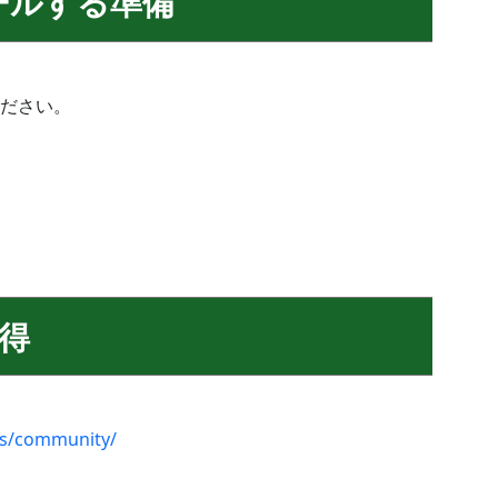
ールする準備
ださい。
取得
es/community/
。